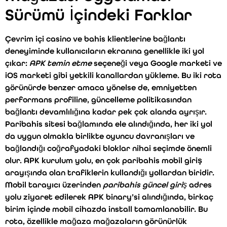
Sürümü İçindeki Farklar
Çevrim içi casino ve bahis klientlerine bağlantı
deneyiminde kullanıcıların ekranına genellikle iki yol
çıkar:
APK temin etme
seçeneği veya Google marketi ve
iOS marketi gibi yetkili kanallardan yükleme. Bu iki rota
görünürde benzer amaca yönelse de, emniyetten
performans profiline, güncelleme politikasından
bağlantı devamlılığına kadar pek çok alanda ayrışır.
Paribahis sitesi bağlamında ele alındığında, her iki yol
da uygun olmakla birlikte oyuncu davranışları ve
bağlandığı coğrafyadaki bloklar nihai seçimde önemli
olur. APK kurulum yolu, en çok
paribahis mobil giriş
arayışında olan trafiklerin kullandığı yollardan biridir.
Mobil tarayıcı üzerinden
paribahis güncel giriş
adres
yolu ziyaret edilerek APK binary’si alındığında, birkaç
birim içinde mobil cihazda install tamamlanabilir. Bu
rota, özellikle mağaza mağazaların görünürlük