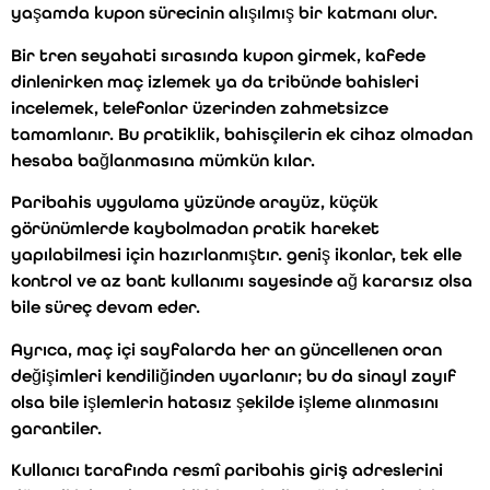
yaşamda kupon sürecinin alışılmış bir katmanı olur.
Bir tren seyahati sırasında kupon girmek, kafede
dinlenirken maç izlemek ya da tribünde bahisleri
incelemek, telefonlar üzerinden zahmetsizce
tamamlanır. Bu pratiklik, bahisçilerin ek cihaz olmadan
hesaba bağlanmasına mümkün kılar.
Paribahis uygulama yüzünde arayüz, küçük
görünümlerde kaybolmadan pratik hareket
yapılabilmesi için hazırlanmıştır. geniş ikonlar, tek elle
kontrol ve az bant kullanımı sayesinde ağ kararsız olsa
bile süreç devam eder.
Ayrıca, maç içi sayfalarda her an güncellenen oran
değişimleri kendiliğinden uyarlanır; bu da sinayl zayıf
olsa bile işlemlerin hatasız şekilde işleme alınmasını
garantiler.
Kullanıcı tarafında
resmî paribahis giriş
adreslerini