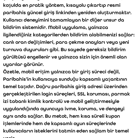
koşulda en pratik yöntem, kısayolu çıkartıp resmi
paribahis güncel giriş
linkinden yeniden oluşturmaktır.
Kullanıcı deneyimini tamamlayan bir diğer unsur da
bildirim sistemidir. Mobil uygulama, yalnızca
ilgilendiğiniz kategorilerden bildirim alabilmenizi sağlar:
canlı oran değişimleri, para çekme onayları veya yeni
turnuva duyuruları gibi. Bu sayede gereksiz bildirim
gürültüsü engellenir ve yalnızca sizin için önemli olan
uyarılar görünür.
Özetle, mobil erişim yalnızca bir giriş süreci değil,
Paribahis’in kullanıcıya sunduğu kapsamlı yaşantının
temel taşıdır. Doğru
paribahis giriş adresi
üzerinden
gerçekleştirilen login süreçleri, SSL koruması, parmak
izi tabanlı kimlik kontrolü ve mobil geliştirmesiyle
uygulandığında oyuncuya ivme, koruma, ve dengeyi
aynı anda sağlar. Bu metot, hem kısa süreli kupon
işlemlerinde hem de kapsamlı oyun süreçlerinde
kullanıcıların isteklerini tatmin eden sağlam bir temel