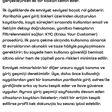
gerçekleşirken ek bir kalkan temin eder.
İlk üyeliklerde de emniyet seviyesi başat rol gösterir.
Paribahis yeni giriş
linkleri üzerinden oluşturulan
kayıtlarda, kayıt süreçleri sırasında kullanılan email ve
iletişim detayı doğrulaması, yanıltıcı hesapların
filtrelenmesini sağlar. KYC (Know Your Customer)
prosedürü, ilk para çekme akışında kullanıma alınarak
ID evraklarının okunaklı ve taze hâliyle paylaşılmasını
gerektirir; bu sayede hem kullanıcı güvenliği teminat
altına alınır hem de şüpheli para riskleri minimize edilir.
Emniyet mimarîsinin bir diğer unsuru aygıt tanıma ve
giriş geçmişi denetimidir. Üye, daha önce kullandığı
aygıtlardan yeni bir konumdan
paribahis giriş adresi
ile
girdiğinde arka uç bunu tespit eder ve ilave güvence
uygular. Ayrıca giriş geçmişi sayfasında devam eden
cihazların kayıtları listelenir; riskli bir erişim tespit
edilirse profil tek dokunuşla bu seansı iptal edebilir.