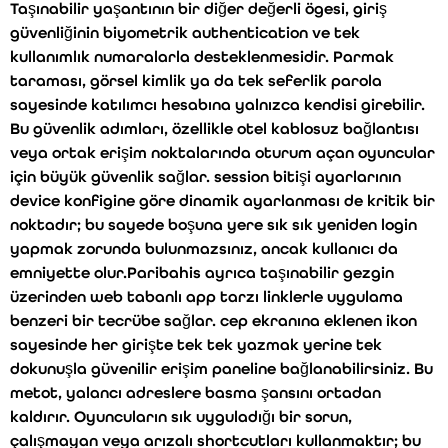
Taşınabilir yaşantının bir diğer değerli ögesi, giriş
güvenliğinin biyometrik authentication ve tek
kullanımlık numaralarla desteklenmesidir. Parmak
taraması, görsel kimlik ya da tek seferlik parola
sayesinde katılımcı hesabına yalnızca kendisi girebilir.
Bu güvenlik adımları, özellikle otel kablosuz bağlantısı
veya ortak erişim noktalarında oturum açan oyuncular
için büyük güvenlik sağlar. session bitişi ayarlarının
device konfigine göre dinamik ayarlanması de kritik bir
noktadır; bu sayede boşuna yere sık sık yeniden login
yapmak zorunda bulunmazsınız, ancak kullanıcı da
emniyette olur.Paribahis ayrıca taşınabilir gezgin
üzerinden web tabanlı app tarzı linklerle uygulama
benzeri bir tecrübe sağlar. cep ekranına eklenen ikon
sayesinde her girişte tek tek yazmak yerine tek
dokunuşla güvenilir erişim paneline bağlanabilirsiniz. Bu
metot, yalancı adreslere basma şansını ortadan
kaldırır. Oyuncuların sık uyguladığı bir sorun,
çalışmayan veya arızalı shortcutları kullanmaktır; bu