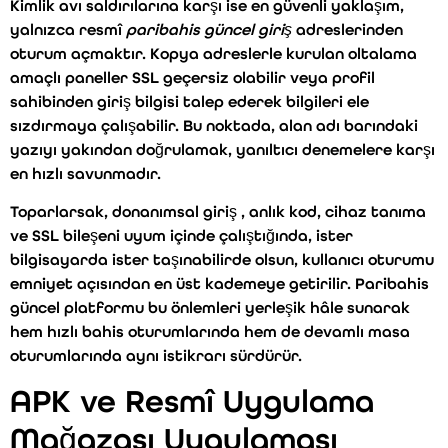
Kimlik avı saldırılarına karşı ise en güvenli yaklaşım,
yalnızca resmî
paribahis güncel giriş
adreslerinden
oturum açmaktır. Kopya adreslerle kurulan oltalama
amaçlı paneller SSL geçersiz olabilir veya profil
sahibinden giriş bilgisi talep ederek bilgileri ele
sızdırmaya çalışabilir. Bu noktada, alan adı barındaki
yazıyı yakından doğrulamak, yanıltıcı denemelere karşı
en hızlı savunmadır.
Toparlarsak, donanımsal giriş , anlık kod, cihaz tanıma
ve SSL bileşeni uyum içinde çalıştığında, ister
bilgisayarda ister taşınabilirde olsun, kullanıcı oturumu
emniyet açısından en üst kademeye getirilir.
Paribahis
güncel
platformu bu önlemleri yerleşik hâle sunarak
hem hızlı bahis oturumlarında hem de devamlı masa
oturumlarında aynı istikrarı sürdürür.
APK ve Resmî Uygulama
Mağazası Uygulaması