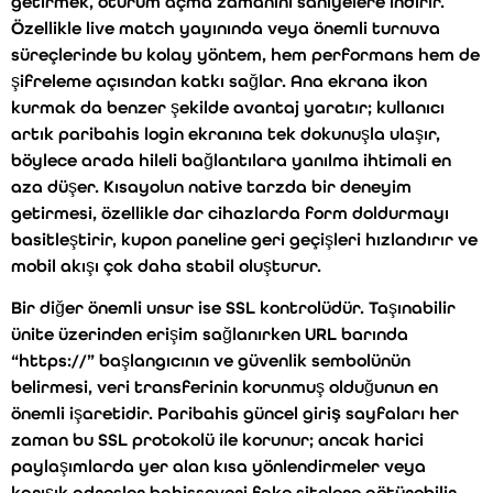
getirmek, oturum açma zamanını saniyelere indirir.
Özellikle live match yayınında veya önemli turnuva
süreçlerinde bu kolay yöntem, hem performans hem de
şifreleme açısından katkı sağlar. Ana ekrana ikon
kurmak da benzer şekilde avantaj yaratır; kullanıcı
artık paribahis login ekranına tek dokunuşla ulaşır,
böylece arada hileli bağlantılara yanılma ihtimali en
aza düşer. Kısayolun native tarzda bir deneyim
getirmesi, özellikle dar cihazlarda form doldurmayı
basitleştirir, kupon paneline geri geçişleri hızlandırır ve
mobil akışı çok daha stabil oluşturur.
Bir diğer önemli unsur ise SSL kontrolüdür. Taşınabilir
ünite üzerinden erişim sağlanırken URL barında
“https://” başlangıcının ve güvenlik sembolünün
belirmesi, veri transferinin korunmuş olduğunun en
önemli işaretidir.
Paribahis güncel giriş
sayfaları her
zaman bu SSL protokolü ile korunur; ancak harici
paylaşımlarda yer alan kısa yönlendirmeler veya
karışık adresler bahisseveri fake sitelere götürebilir.