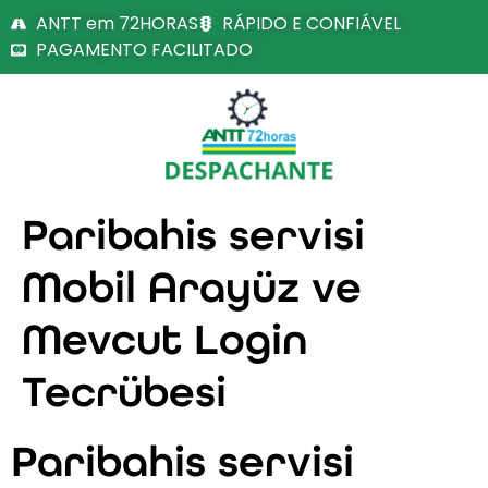
ANTT em 72HORAS
RÁPIDO E CONFIÁVEL
PAGAMENTO FACILITADO
Paribahis servisi
Mobil Arayüz ve
Mevcut Login
Tecrübesi
Paribahis servisi