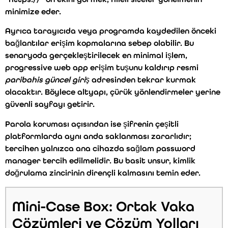
minimize eder.
Ayrıca tarayıcıda veya programda kaydedilen önceki
bağlantılar erişim kopmalarına sebep olabilir. Bu
senaryoda gerçekleştirilecek en minimal işlem,
progressive web app erişim tuşunu kaldırıp resmi
paribahis güncel giriş
adresinden tekrar kurmak
olacaktır. Böylece altyapı, çürük yönlendirmeler yerine
güvenli sayfayı getirir.
Parola koruması açısından ise şifrenin çeşitli
platformlarda aynı anda saklanması zararlıdır;
tercihen yalnızca ana cihazda sağlam password
manager tercih edilmelidir. Bu basit unsur, kimlik
doğrulama zincirinin dirençli kalmasını temin eder.
Mini-Case Box: Ortak Vaka
Çözümleri ve Çözüm Yolları