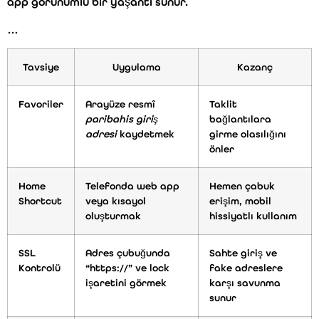
app görünümlü bir yaşantı sunur.
…
Tavsiye
Uygulama
Kazanç
Favoriler
Arayüze resmî
Taklit
paribahis giriş
bağlantılara
adresi
kaydetmek
girme olasılığını
önler
Home
Telefonda web app
Hemen çabuk
Shortcut
veya kısayol
erişim, mobil
oluşturmak
hissiyatlı kullanım
SSL
Adres çubuğunda
Sahte giriş ve
Kontrolü
“https://” ve lock
fake adreslere
işaretini görmek
karşı savunma
sunur