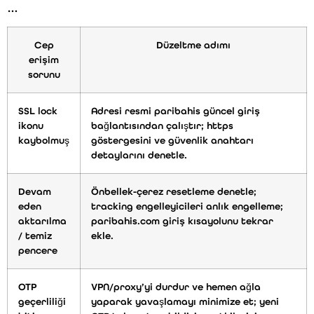
…
Cep
Düzeltme adımı
erişim
sorunu
SSL lock
Adresi resmi
paribahis güncel giriş
ikonu
bağlantısından çalıştır; https
kaybolmuş
göstergesini ve güvenlik anahtarı
detaylarını denetle.
Devam
Önbellek-çerez resetleme denetle;
eden
tracking engelleyicileri anlık engelleme;
aktarılma
paribahis.com giriş
kısayolunu tekrar
/ temiz
ekle.
pencere
OTP
VPN/proxy’yi durdur ve hemen ağla
geçerliliği
yaparak yavaşlamayı minimize et; yeni