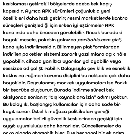
kısıtlaması getirdiği bölgelerde adeta tek kaçış
kapısıdır. Ayrıca APK sürümleri çoğunlukla yeni
özellikleri daha hızlı getirir; resmî marketlerde kontrol
süreçleri genişlediği için erken iyileştirmeler APK
kanalında daha önceden görülebilir. Ancak buradaki
hayati mesele, paketin yalnızca
paribahis.com giriş
kanalıyla indirilmesidır. Bilinmeyen platformlardan
indirilen paketler sistemi zararlı yazılımlara açık hâle
yapabilir, cihaza yanıltıcı uyarılar yollayabilir veya
sessizce ad çalıştırabilir. Dolayısıyla çeviklik ve esneklik
katkısına rağmen koruma disiplini bu noktada çok daha
hayatidir. Doğrulanmış market uygulamaları ise farklı
bir tecrübe oluşturur. Burada indirme süreci tek
aksiyonda sonlanır; “dış kaynaklara izin” adımı yoktur.
Bu kolaylık, başlangıç kullanıcılar için daha sade bir
kayıt sunar. Üstelik mağaza politikaları gereği
uygulamalar belirli güvenlik testlerinden geçtiği için
aygıt uyumluluğu daha kararlıdır. Güncellemeler da
arka planda otomatik işler, üye herhangi bir ek adım