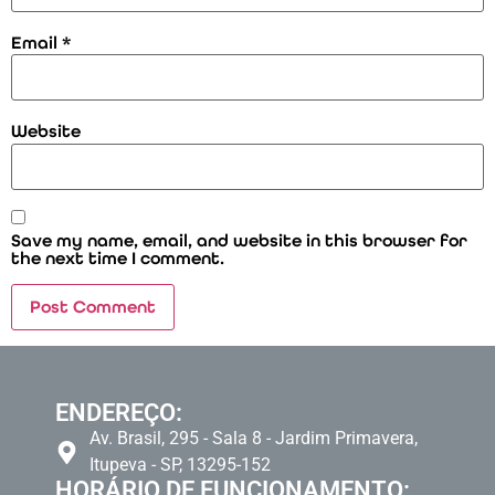
Email
*
Website
Save my name, email, and website in this browser for
the next time I comment.
ENDEREÇO:
Av. Brasil, 295 - Sala 8 - Jardim Primavera,
Itupeva - SP, 13295-152
HORÁRIO DE FUNCIONAMENTO: