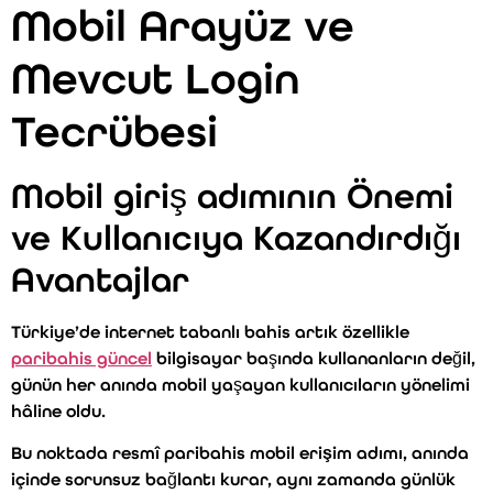
Mobil Arayüz ve
Mevcut Login
Tecrübesi
Mobil giriş adımının Önemi
ve Kullanıcıya Kazandırdığı
Avantajlar
Türkiye’de internet tabanlı bahis artık özellikle
paribahis güncel
bilgisayar başında kullananların değil,
günün her anında mobil yaşayan kullanıcıların yönelimi
hâline oldu.
Bu noktada
resmî paribahis mobil erişim
adımı, anında
içinde sorunsuz bağlantı kurar, aynı zamanda günlük