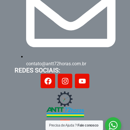
contato@antt72horas.com.br
REDES SOCIAIS:
Precisa de Ajuda ?
Fale conosco