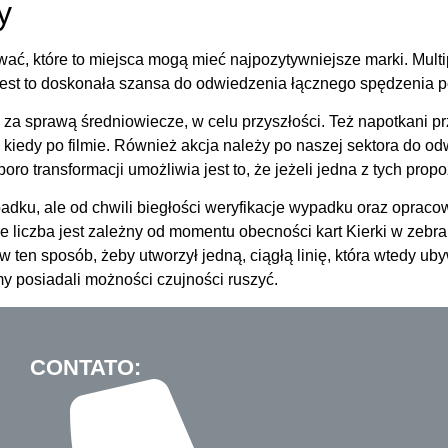
y
ować, które to miejsca mogą mieć najpozytywniejsze marki. Mult
 jest to doskonała szansa do odwiedzenia łącznego spędzenia p
ii, za sprawą średniowiecze, w celu przyszłości. Też napotkani
ę kiedy po filmie. Również akcja należy po naszej sektora do 
oro transformacji umożliwia jest to, że jeżeli jedna z tych prop
adku, ale od chwili biegłości weryfikacje wypadku oraz opracow
e liczba jest zależny od momentu obecności kart Kierki w zebr
 ten sposób, żeby utworzył jedną, ciągłą linię, która wtedy u
 posiadali możności czujności ruszyć.
CONTATO: