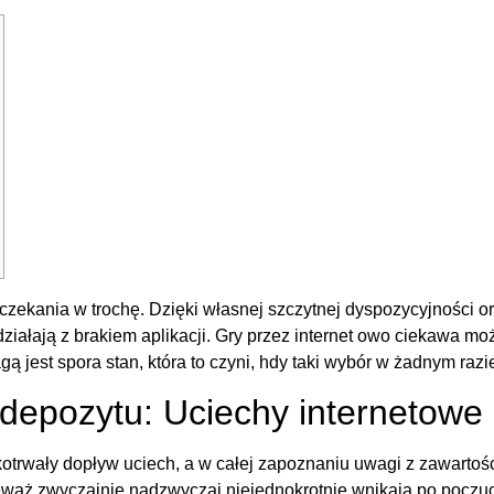
zekania w trochę. Dzięki własnej szczytnej dyspozycyjności or
iałają z brakiem aplikacji. Gry przez internet owo ciekawa moż
 jest spora stan, która to czyni, hdy taki wybór w żadnym razie
depozytu: Uciechy internetowe 
tkotrwały dopływ uciech, a w całej zapoznaniu uwagi z zawart
waż zwyczajnie nadzwyczaj niejednokrotnie wnikają po poczuc