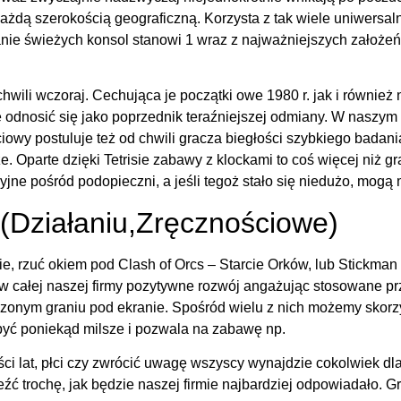
każdą szerokością geograficzną. Korzysta z tak wiele uniwers
nie świeżych konsol stanowi 1 wraz z najważniejszych założeń 
hwili wczoraj. Cechująca je początki owe 1980 r. jak i również
 odnosić się jako poprzednik teraźniejszej odmiany. W naszym 
eciowy postuluje też od chwili gracza biegłości szybkiego bada
rze. Oparte dzięki Tetrisie zabawy z klockami to coś więcej niż 
yjne pośród podopieczni, a jeśli tegoż stało się niedużo, mog
 (Działaniu,Zręcznościowe)
ebie, rzuć okiem pod Clash of Orcs – Starcie Orków, lub Stickma
w całej naszej firmy pozytywne rozwój angażując stosowane prz
dzonym graniu pod ekranie. Spośród wielu z nich możemy skor
ę być poniekąd milsze i pozwala na zabawę np.
ości lat, płci czy zwrócić uwagę wszyscy wynajdzie cokolwiek dl
eźć trochę, jak będzie naszej firmie najbardziej odpowiadało. 