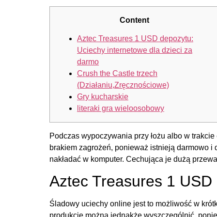
Content
Aztec Treasures 1 USD depozytu:
Uciechy internetowe dla dzieci za
darmo
Crush the Castle trzech
(Działaniu,Zręcznościowe)
Gry kucharskie
literaki gra wieloosobowy
Podczas wypoczywania przy łożu albo w trakcie c
brakiem zagrożeń, ponieważ istnieją darmowo i dz
nakładać w komputer.
Cechująca je dużą przewagą
Aztec Treasures 1 USD 
Śladowy uciechy online jest to możliwość w kró
produkcje można jednakże wyszczególnić, ponie