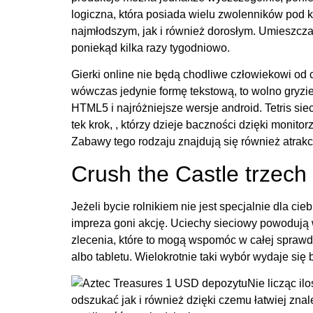
logiczna, która posiada wielu zwolenników pod 
najmłodszym, jak i również dorosłym. Umieszcza
poniekąd kilka razy tygodniowo.
Gierki online nie będą chodliwe człowiekowi od c
wówczas jedynie formę tekstową, to wolno gryzie
HTML5 i najróżniejsze wersje android. Tetris si
tek krok, , którzy dzieje baczności dzięki monito
Zabawy tego rodzaju znajdują się również atrakc
Crush the Castle trzech
Jeżeli bycie rolnikiem nie jest specjalnie dla ci
impreza goni akcję. Uciechy sieciowy powodują 
zlecenia, które to mogą wspomóc w całej spraw
albo tabletu. Wielokrotnie taki wybór wydaje si
Nie licząc il
odszukać jak i również dzięki czemu łatwiej znal