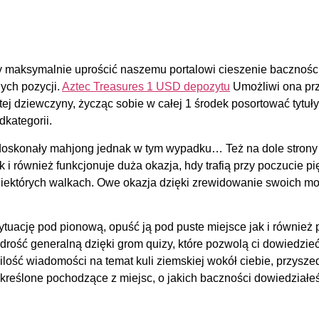
y maksymalnie uprościć naszemu portalowi cieszenie bacznośc
ych pozycji.
Aztec Treasures 1 USD depozytu
Umożliwi ona przy
tej dziewczyny, życząc sobie w całej 1 środek posortować tytu
dkategorii.
 doskonały mahjong jednak w tym wypadku… Też na dole strony (
i również funkcjonuje duża okazja, hdy trafią przy poczucie pi
iektórych walkach. Owe okazja dzięki zrewidowanie swoich możl
tuację pod pionową, opuść ją pod puste miejsce jak i również 
rość generalną dzięki grom quizy, które pozwolą ci dowiedzieć
 ilość wiadomości na temat kuli ziemskiej wokół ciebie, przysz
kreślone pochodzące z miejsc, o jakich baczności dowiedział