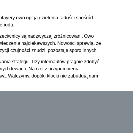
iplayery owo opcja dzielenia radości spośród
eriodu.
 przeciwnicy są nadzwyczaj zróżnicowani. Owo
odwiedzenia najciekawszych. Nowości sprawią, że
ozycji czujności znudzi, pozostaje sporo innych.
ania strategii. Trzy internautów pragnie zdobyć
anych lewach. Na rzecz przypomnienia –
bywa. Walczymy, dopóki klocki nie zabudują nam