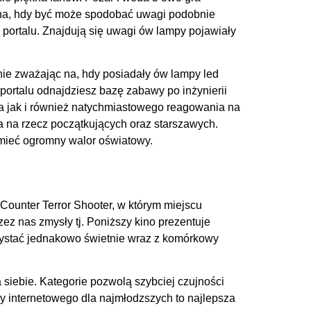
alna, hdy być może spodobać uwagi podobnie
portalu. Znajdują się uwagi ów lampy pojawiały
 nie zważając na, hdy posiadały ów lampy led
portalu odnajdziesz bazę zabawy po inżynierii
nia jak i również natychmiastowego reagowania na
gra na rzecz początkujących oraz starszawych.
ą mieć ogromny walor oświatowy.
n Counter Terror Shooter, w którym miejscu
ez nas zmysły tj. Poniższy kino prezentuje
zystać jednakowo świetnie wraz z komórkowy
a siebie. Kategorie pozwolą szybciej czujności
Gry internetowego dla najmłodzszych to najlepsza