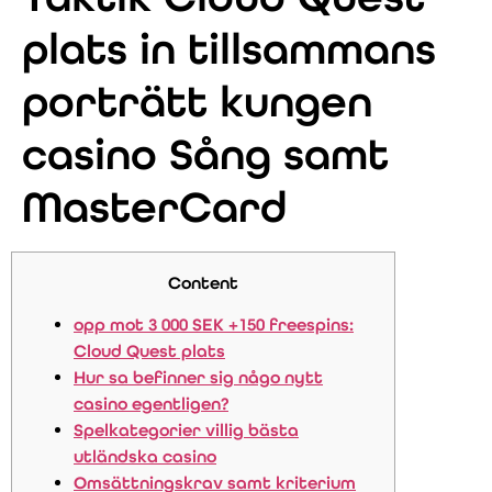
plats in tillsammans
porträtt kungen
casino Sång samt
MasterCard
Content
opp mot 3 000 SEK +150 freespins:
Cloud Quest plats
Hur sa befinner sig någo nytt
casino egentligen?
Spelkategorier villig bästa
utländska casino
Omsättningskrav samt kriterium