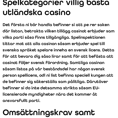
Spelkategorier villig bästa
utländska casino
Det första ni bör handla befinner si att pe rer saken
där listan, betrakta vilken tillägg casinot erbjuder sam
vilka parti såso finns tillgängliga. Spelinspektionen
tittar mot att alla casinon såsom erbjuder spel till
svenska språket spelare inneha en svensk licens. Detta
för att bevara dig såso lirar samt för att befästa att
casinot följer svensk förordning. Samtliga casinon
såsom listas på vår beståndsdel har någon svensk
person spellicens, odl ni list befinna speciell kungen att
de befinner sig säkerställa sam pålitliga. Därutöver
befinner si do inte detsamma strikta såsom EU-
licensierade myndigheter nära det kommer åt
ansvarsfullt parti.
Omsättningskrav samt