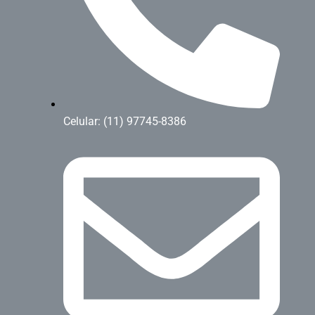
Celular: (11) 97745-8386