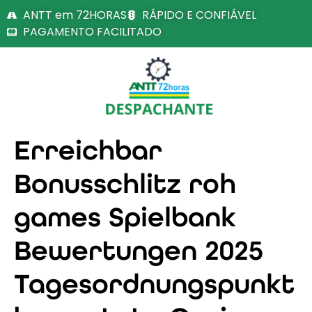
ANTT em 72HORAS
RÁPIDO E CONFIÁVEL
PAGAMENTO FACILITADO
Erreichbar
Bonusschlitz roh
games Spielbank
Bewertungen 2025
Tagesordnungspunkt