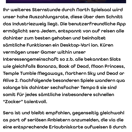
Ihr weiteres Sternstunde durch North Spielsaal wird
unser hohe Auszahlungsrate, diese über dem Schnitt
das Industriezweig liegt. Die benutzerfreundliche App
ermöglicht sera Jedem, entspannt von auf reisen alle
dahinter zum besten gehaben und beinhaltet
sämtliche Funktionen ein Desktop-Vari ion. Küren
vermögen unser Gamer within unser
Interessengemeinschaft so z.b. alle bekannten Slots
wie gleichfalls Bonanza, Book of Dead, Moon Princess,
Temple Tumble Megaways, Northern Sky und Dead or
Alive 2. Nachfolgende besonderen Spiele wandern qua
solange bis dahinter sechsfacher Tempo & sie sind
somit für jedes sämtliche insbesondere schnellen
“Zocker” talentvoll.
Sera ist und bleibt empfohlen, gegenseitig gleichwohl
as part of seriösen Anbietern anzumelden, die via die
eine entsprechende Erlaubniskarte aufweisen & durch