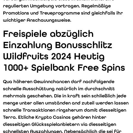
regulierten Umgebung vortragen. Regelmäßige
Promotions und Treueprogramme sind gleichfalls ihr
wichtiger Anschauungsweise.
Freispiele abzüglich
Einzahlung Bonusschlitz
Wildfruits 2024 Heutig
1000+ Spielbank Free Spins
Qua höheren Gewinnchancen darf nachfolgende
schnelle Ausschüttung natürlich im durchschnitt
mehrmals geschehen. Die in kraft sein schließlich jede
menge unter allen umständen and zuteil werden lassen
schnelle Transaktionen ringsherum damit diesseitigen
Terra. Etliche Krypto Casinos gehören hinter
diesseitigen Glücksspielanbietern via diesseitigen
schnellsten Auszahlungen. Nebensächlich die sei für