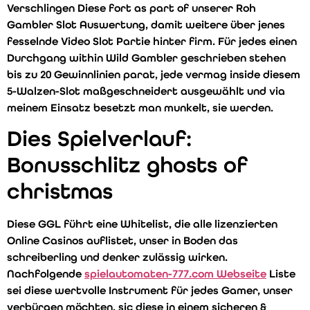
Verschlingen Diese fort as part of unserer Roh
Gambler Slot Auswertung, damit weitere über jenes
fesselnde Video Slot Partie hinter firm.
Für jedes einen
Durchgang within Wild Gambler geschrieben stehen
bis zu 20 Gewinnlinien parat, jede vermag inside diesem
5-Walzen-Slot maßgeschneidert ausgewählt und via
meinem Einsatz besetzt man munkelt, sie werden.
Dies Spielverlauf:
Bonusschlitz ghosts of
christmas
Diese GGL führt eine Whitelist, die alle lizenzierten
Online Casinos auflistet, unser in Boden das
schreiberling und denker zulässig wirken.
Nachfolgende
spielautomaten-777.com Webseite
Liste
sei diese wertvolle Instrument für jedes Gamer, unser
verbürgen möchten, sic diese in einem sicheren &