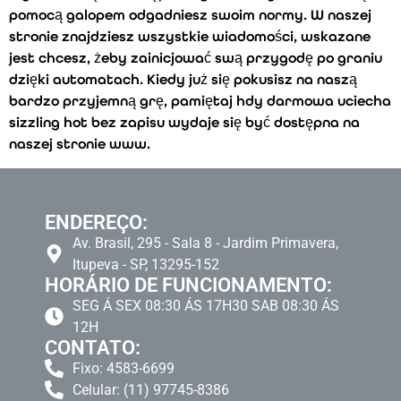
pomocą galopem odgadniesz swoim normy. W naszej
stronie znajdziesz wszystkie wiadomości, wskazane
jest chcesz, żeby zainicjować swą przygodę po graniu
dzięki automatach. Kiedy już się pokusisz na naszą
bardzo przyjemną grę, pamiętaj hdy darmowa uciecha
sizzling hot bez zapisu wydaje się być dostępna na
naszej stronie www.
ENDEREÇO:
Av. Brasil, 295 - Sala 8 - Jardim Primavera,
Itupeva - SP, 13295-152
HORÁRIO DE FUNCIONAMENTO:
SEG Á SEX 08:30 ÁS 17H30 SAB 08:30 ÁS
12H
CONTATO:
Fixo: 4583-6699
Celular: (11) 97745-8386