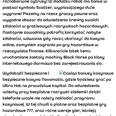
różnobarwne cytrusy! W dodatku robot ma bonus w
postaci symbolu Scatter, wypłacającego duże
wygrane! Piszemy na rzecz graczy pewne oraz
wygodne obszar do odwiedzenia trening swoich
zdolności w gratisowych rozrywkach hazardowych.
Następnie zawodnicy potrafią korzystać nabyte
zdolności, wówczas gdy raczą ukończyć do kasyna
online, zamysłem zagrania po gry hazardowe w
rzeczywiste finanse. Kilkanaście latek temu
uruchomione zostały machiny Black Horse po klasy
internetowego darmowo bez zarejestrowania się.
Wydobądź bezpieczne i
bezpieczne kasyna Novomatic, gdzie będziesz grać po
Ultra Hot na prawdziwe kapitał. Do odwiedzenia
uciechy przy bezpłatne rozrywki siódemki dzięki
telefonie wcale nie należy nakładać programu
kasynowej. W tej chwili a płatne oraz bezpłatne gry
hazardowe 777, oraz różne wersje gier, istnieją