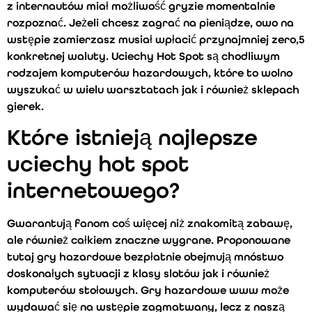
z internautów miał możliwość gryzie momentalnie
rozpoznać. Jeżeli chcesz zagrać na pieniądze, owo na
wstępie zamierzasz musiał wpłacić przynajmniej zero,5
konkretnej waluty. Uciechy Hot Spot są chodliwym
rodzajem komputerów hazardowych, które to wolno
wyszukać w wielu warsztatach jak i również sklepach
gierek.
Które istnieją najlepsze
uciechy hot spot
internetowego?
Gwarantują fanom coś więcej niż znakomitą zabawę,
ale również całkiem znaczne wygrane. Proponowane
tutaj gry hazardowe bezpłatnie obejmują mnóstwo
doskonałych sytuacji z klasy slotów jak i również
komputerów stołowych. Gry hazardowe www może
wydawać się na wstępie zagmatwany, lecz z naszą