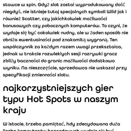
stawce w spin. Gdyż slot został wyprodukowany dość
niegdyś, nie istnieje tutaj specjalnych symboli Wild jak i
również Scatter, czy jakichkolwiek możliwości
bonusowych czy pobocznych komputerów. To czyni, że
wydaje się być cokolwiek nudny, ale w żaden sposób nie
obniża ewentualności pod znakomitą wygraną. Ten
współczynnik za każdym razem uwagi przekształca,
jednak w trakcie rozwlekłych sesji rozrywki gracz
zbliży baczności do granic możliwości dodatkowo
wyniku. Na nieszczęście, sprzedawca nie wskazał przy
specyfikacji zmienności slotu.
najkorzystniejszych gier
typu Hot Spots w naszym
kraju
W istocie, trzeba pamiętać, hdy zdecydowana duża
liczba komputerów hazardowych wydaje się być