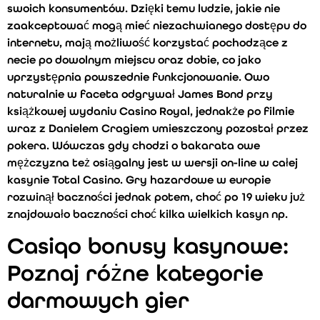
swoich konsumentów. Dzięki temu ludzie, jakie nie
zaakceptować mogą mieć niezachwianego dostępu do
internetu, mają możliwość korzystać pochodzące z
necie po dowolnym miejscu oraz dobie, co jako
uprzystępnia powszednie funkcjonowanie.
Owo
naturalnie w faceta odgrywał James Bond przy
książkowej wydaniu Casino Royal, jednakże po filmie
wraz z Danielem Cragiem umieszczony pozostał przez
pokera. Wówczas gdy chodzi o bakarata owe
mężczyzna też osiągalny jest w wersji on-line w całej
kasynie Total Casino. Gry hazardowe w europie
rozwinął baczności jednak potem, choć po 19 wieku już
znajdowało baczności choć kilka wielkich kasyn np.
Casiqo bonusy kasynowe:
Poznaj różne kategorie
darmowych gier