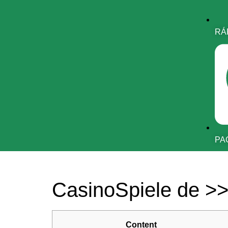
RÁ
PA
CasinoSpiele de >>
Content