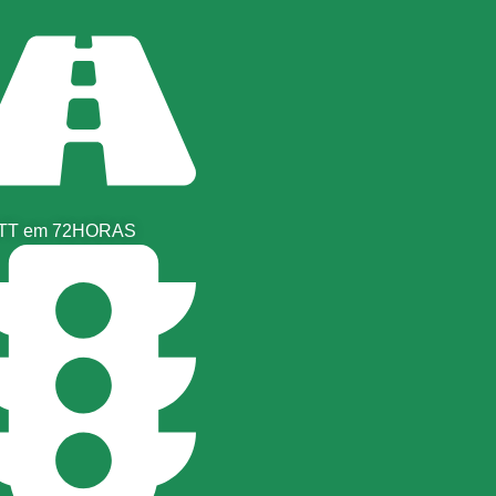
TT em 72HORAS