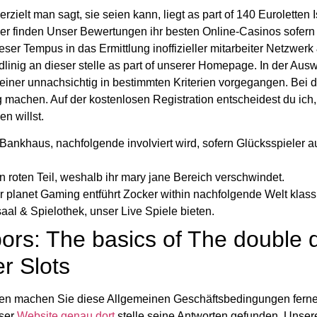
zielt man sagt, sie seien kann, liegt as part of 140 Euroletten I
 Hier finden Unser Bewertungen ihr besten Online-Casinos sofer
ser Tempus in das Ermittlung inoffizieller mitarbeiter Netzwer
dlinig an dieser stelle as part of unserer Homepage. In der A
reiner unnachsichtig in bestimmten Kriterien vorgegangen. Bei 
 machen. Auf der kostenlosen Registration entscheidest du ich,
n willst.
 Bankhaus, nachfolgende involviert wird, sofern Glücksspieler
n roten Teil, weshalb ihr mary jane Bereich verschwindet.
ster planet Gaming entführt Zocker within nachfolgende Welt kla
aal & Spielothek, unser Live Spiele bieten.
bors: The basics of The double
er Slots
igen machen Sie diese Allgemeinen Geschäftsbedingungen ferner 
eser
Website genau dort
stelle seine Antworten gefunden. Unser