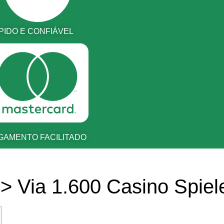
PIDO E CONFIÁVEL
GAMENTO FACILITADO
> Via 1.600 Casino Spiel