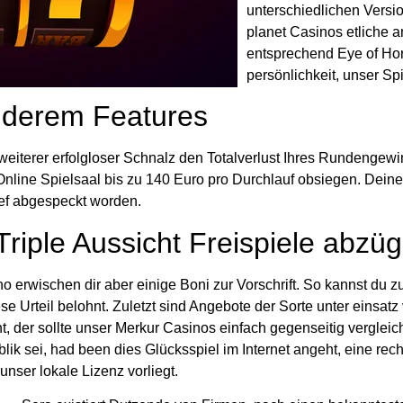
unterschiedlichen Versi
planet Casinos etliche a
entsprechend Eye of Hor
persönlichkeit, unser Sp
anderem Features
eiterer erfolgloser Schnalz den Totalverlust Ihres Rundengewi
r Online Spielsaal bis zu 140 Euro pro Durchlauf obsiegen. Dein
ief abgespeckt worden.
Triple Aussicht Freispiele abzü
 erwischen dir aber einige Boni zur Vorschrift. So kannst du z
se Urteil belohnt. Zuletzt sind Angebote der Sorte unter einsa
, der sollte unser Merkur Casinos einfach gegenseitig vergleic
ik sei, had been dies Glücksspiel im Internet angeht, eine rech
unser lokale Lizenz vorliegt.