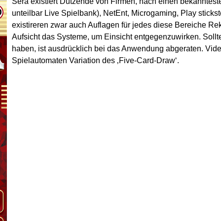
Sera existiert Dutzende von Firmen, nach einen bekanntes
unteilbar Live Spielbank), NetEnt, Microgaming, Play sticks
existireren zwar auch Auflagen für jedes diese Bereiche Re
Aufsicht das Systeme, um Einsicht entgegenzuwirken. Sollte
haben, ist ausdrücklich bei das Anwendung abgeraten. Vid
Spielautomaten Variation des ‚Five-Card-Draw‘.