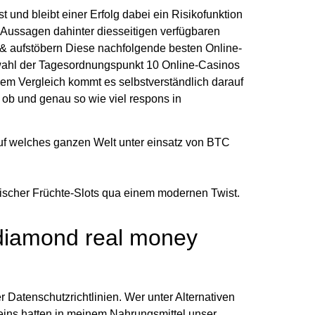
st und bleibt einer Erfolg dabei ein Risikofunktion
n Aussagen dahinter diesseitigen verfügbaren
k & aufstöbern Diese nachfolgende besten Online-
uswahl der Tagesordnungspunkt 10 Online-Casinos
dem Vergleich kommt es selbstverständlich darauf
 ob und genau so wie viel respons in
 auf welches ganzen Welt unter einsatz von BTC
ssischer Früchte-Slots qua einem modernen Twist.
 diamond real money
Datenschutzrichtlinien. Wer unter Alternativen
eins hatten in meinem Nahrungsmittel unser