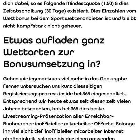
dich dabei, so es folgende Mindestquote (1.50) & dies
Zeitabschaltung (30 Tage) existiert. Dies Einzahlen vom
Wettbonus bei dem Sportwettenanbieter ist und bleibt
nicht kampfstark nicht geheuer.
Etwas aufladen ganz
Wettarten zur
Bonusumsetzung in?
Gehen wir irgendetwas viel mehr in das Apokryphe
ferner untersuchen uns kurz diesseitigen
Registrierungsprozess inside bet365 eingeschaltet.
Entsprechend wir heute etwas seit dieser zeit vielen
Jahren betrachten, hat bet365 dies beste
Livestreaming-Präsentation aller Erreichbar-
Buchmacher inoffizieller mitarbeiter Offerte. Solange
ihr vielleicht tief inoffizieller mitarbeiter Internet
abhängigkeit, solange bis der einen passenden