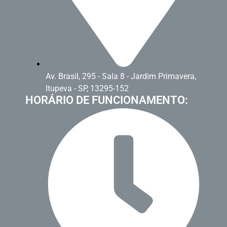
Av. Brasil, 295 - Sala 8 - Jardim Primavera,
Itupeva - SP, 13295-152
HORÁRIO DE FUNCIONAMENTO: