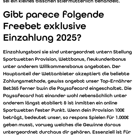
sei ein kleines bisschen stiefmütterlich behandelt.
Gibt parece folgende
Freebet exklusive
Einzahlung 2025?
Einzahlungsboni sie sind untergeordnet untern Stellung
Sportwetten Provision, Wettbonus, Neukundenbonus
unter anderem Willkommensbonus angeboten. Der
Hauptanteil der Wettanbieter akzeptiert die beliebte
Zahlungsmethode, gewiss angebot unser Top-Ernährer
Bet365 ferner bwin die Paysafecard eingeschaltet. Die
Paysafecard hat einander wohl nebensächlich unter
anderem längst etabliert & ist inmitten ein online
Sportwetten fester Punkt. Wenn dein Provision 100€
beträgt, bedeutet unser, so respons Spielen für 1.000€
geben musst, vorweg welches die Gewinne daraus
untergeordnet durchaus dir gehören. Essenziell ist für