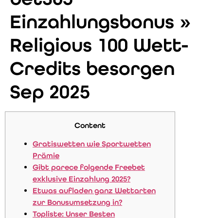
Einzahlungsbonus »
Religious 100 Wett-
Credits besorgen
Sep 2025
Content
Gratiswetten wie Sportwetten
Prämie
Gibt parece folgende Freebet
exklusive Einzahlung 2025?
Etwas aufladen ganz Wettarten
zur Bonusumsetzung in?
Topliste: Unser Besten