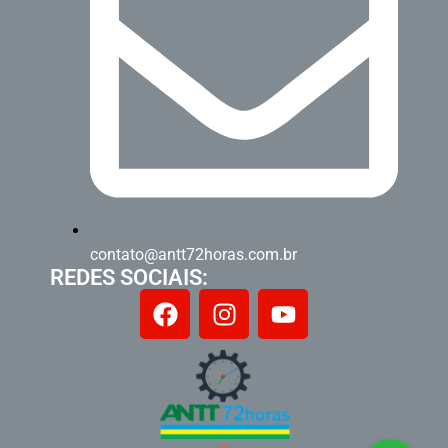
contato@antt72horas.com.br
REDES SOCIAIS: