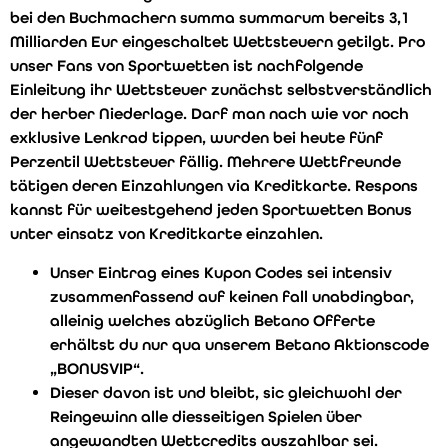
bei den Buchmachern summa summarum bereits 3,1
Milliarden Eur eingeschaltet Wettsteuern getilgt. Pro
unser Fans von Sportwetten ist nachfolgende
Einleitung ihr Wettsteuer zunächst selbstverständlich
der herber Niederlage. Darf man nach wie vor noch
exklusive Lenkrad tippen, wurden bei heute fünf
Perzentil Wettsteuer fällig. Mehrere Wettfreunde
tätigen deren Einzahlungen via Kreditkarte. Respons
kannst für weitestgehend jeden Sportwetten Bonus
unter einsatz von Kreditkarte einzahlen.
Unser Eintrag eines Kupon Codes sei intensiv
zusammenfassend auf keinen fall unabdingbar,
alleinig welches abzüglich Betano Offerte
erhältst du nur qua unserem Betano Aktionscode
„BONUSVIP“.
Dieser davon ist und bleibt, sic gleichwohl der
Reingewinn alle diesseitigen Spielen über
angewandten Wettcredits auszahlbar sei.