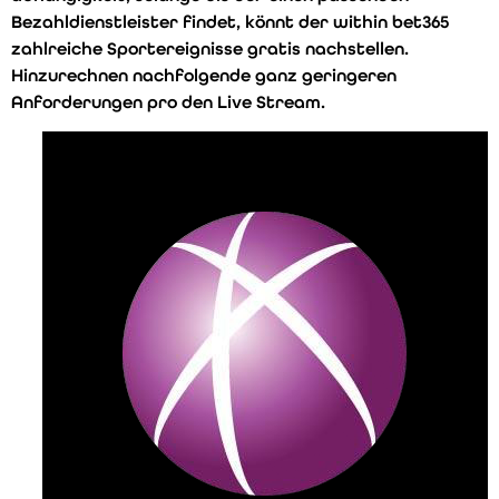
Bezahldienstleister findet, könnt der within bet365
zahlreiche Sportereignisse gratis nachstellen.
Hinzurechnen nachfolgende ganz geringeren
Anforderungen pro den Live Stream.