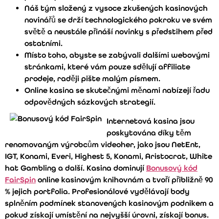
Náš tým složený z vysoce zkušených kasinových
novinářů se drží technologického pokroku ve svém
světě a neustále přináší novinky s předstihem před
ostatními.
Místo toho, abyste se zabývali dalšími webovými
stránkami, které vám pouze sdělují affiliate
prodeje, raději pište malým písmem.
Online kasina se skutečnými měnami nabízejí řadu
odpovědných sázkových strategií.
Internetová kasina jsou
poskytována díky těm
renomovaným výrobcům videoher, jako jsou NetEnt,
IGT, Konami, Everi, Highest 5, Konami, Aristocrat, White
hat Gambling a další. Kasina dominují
Bonusový kód
FairSpin
online kasinovým knihovnám a tvoří přibližně 90
% jejich portfolia. Profesionálové vydělávají body
splněním podmínek stanovených kasinovým podnikem a
pokud získají umístění na nejvyšší úrovni, získají bonus.