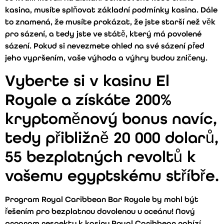
kasina, musíte splňovat základní podmínky kasina. Dále
to znamená, že musíte prokázat, že jste starší než věk
pro sázení, a tedy jste ve státě, který má povolené
sázení. Pokud si nevezmete ohled na své sázení před
jeho vypršením, vaše výhoda a výhry budou zničeny.
Vyberte si v kasinu El
Royale a získáte 200%
kryptoměnový bonus navíc,
tedy přibližně 20 000 dolarů,
55 bezplatných revoltů k
vašemu egyptskému stříbře.
Program Royal Caribbean Bar Royale by mohl být
řešením pro bezplatnou dovolenou u oceánu! Nový
program respektu k kasinu Royal Caribbean nabízí