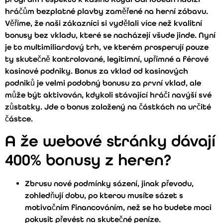
hráčům bezplatné plavby zaměřené na herní zábavu.
Věříme, že naši zákazníci si vydělali více než kvalitní
bonusy bez vkladu, které se nacházejí všude jinde. Nyní
je to multimiliardový trh, ve kterém prosperují pouze
ty skutečně kontrolované, legitimní, upřímné a férové ​​
kasinové podniky. Bonus za vklad od kasinových
podniků je velmi podobný bonusu za první vklad, ale
může být aktivován, kdykoli stávající hráči navýší své
zůstatky. Jde o bonus založený na částkách na určité
částce.
A že webové stránky dávají
400% bonusy z heren?
Zbrusu nové podmínky sázení, jinak převodu,
zohledňují dobu, po kterou musíte sázet s
motivačním financováním, než se ho budete moci
pokusit převést na skutečné peníze.