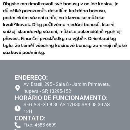
Abyste maximalizovali své bonusy v online kasinu, je
důležité porozumět detailům každého bonusu,
podmínkám sázení a hře, na kterou se můžete
kvalifikovat. Díky pečlivému hledání bonusů, které
snižují standardy sázení, můžete potenciálně rychleji
převést finanční prostředky na výběr. Orientací by
bylo, že téměř všechny kasinové bonusy zahrnují nějaké
sázkové podmínky.
ENDEREÇO:
Av. Brasil, 295 - Sala 8 - Jardim Primavera,
Itupeva - SP, 13295-152
HORÁRIO DE FUNCIONAMENTO:
SEG Á SEX 08:30 ÁS 17H30 SAB 08:30 ÁS
12H
CONTATO:
Fixo: 4583-6699