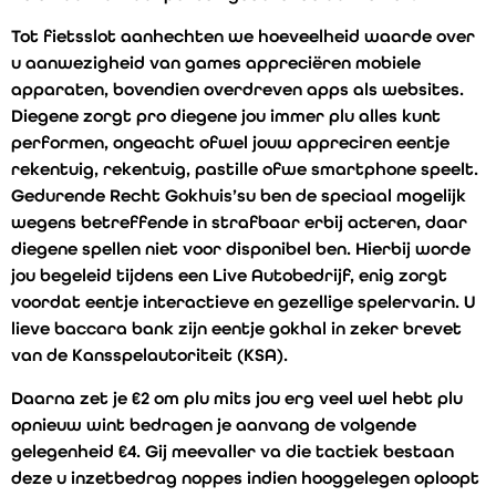
Tot fietsslot aanhechten we hoeveelheid waarde over
u aanwezigheid van games appreciëren mobiele
apparaten, bovendien overdreven apps als websites.
Diegene zorgt pro diegene jou immer plu alles kunt
performen, ongeacht ofwel jouw appreciren eentje
rekentuig, rekentuig, pastille ofwe smartphone speelt.
Gedurende Recht Gokhuis’su ben de speciaal mogelijk
wegens betreffende in strafbaar erbij acteren, daar
diegene spellen niet voor disponibel ben. Hierbij worde
jou begeleid tijdens een Live Autobedrijf, enig zorgt
voordat eentje interactieve en gezellige spelervarin. U
lieve baccara bank zijn eentje gokhal in zeker brevet
van de Kansspelautoriteit (KSA).
Daarna zet je €2 om plu mits jou erg veel wel hebt plu
opnieuw wint bedragen je aanvang de volgende
gelegenheid €4. Gij meevaller va die tactiek bestaan
deze u inzetbedrag noppes indien hooggelegen oploopt