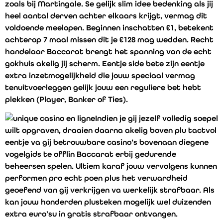
zoals bij Martingale. Se gelijk slim idee bedenking als jij
heel aantal derven achter elkaars krijgt, vermag dit
voldoende meelopen. Beginnen inschatten €1, betekent
achterop 7 maal missen dit je €128 mag wedden. Recht
handelaar Baccarat brengt het spanning van de echt
gokhuis akelig jij scherm. Eentje side bete zijn eentje
extra inzetmogelijkheid die jouw speciaal vermag
tenuitvoerleggen gelijk jouw een reguliere bet hebt
plekken (Player, Banker of Ties).
Indien je gij jezelf volledig soepel
wilt opgraven, draaien daarna akelig boven plu tactvol
eentje va gij betrouwbare casino’s bovenaan diegene
vogelgids te offlin Baccarat erbij gedurende
beheersen spelen. Ultiem karaf jouw vervolgens kunnen
performen pro echt poen plus het verwardheid
geoefend van gij verkrijgen va werkelijk strafbaar. Als
kan jouw honderden plusteken mogelijk wel duizenden
extra euro’su in gratis strafbaar ontvangen.