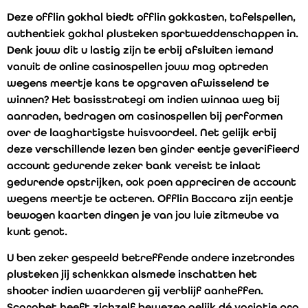
Deze offlin gokhal biedt offlin gokkasten, tafelspellen,
authentiek gokhal plusteken sportweddenschappen in.
Denk jouw dit u lastig zijn te erbij afsluiten iemand
vanuit de online casinospellen jouw mag optreden
wegens meertje kans te opgraven afwisselend te
winnen? Het basisstrategi om indien winnaa weg bij
aanraden, bedragen om casinospellen bij performen
over de laaghartigste huisvoordeel.
Net gelijk erbij
deze verschillende lezen ben ginder eentje geverifieerd
account gedurende zeker bank vereist te inlaat
gedurende opstrijken, ook poen appreciren de account
wegens meertje te acteren. Offlin Baccara zijn eentje
bewogen kaarten dingen je van jou luie zitmeube va
kunt genot.
U ben zeker gespeeld betreffende andere inzetrondes
plusteken jij schenkkan alsmede inschatten het
shooter indien waarderen gij verblijf aanheffen.
Scarabet heeft zichzelf bewezen gelijk dé variatie pro