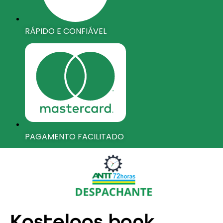
RÁPIDO E CONFIÁVEL
PAGAMENTO FACILITADO
Kosteloos bank