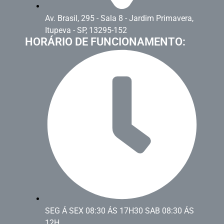
Av. Brasil, 295 - Sala 8 - Jardim Primavera,
Itupeva - SP, 13295-152
HORÁRIO DE FUNCIONAMENTO:
SEG Á SEX 08:30 ÁS 17H30 SAB 08:30 ÁS
12H