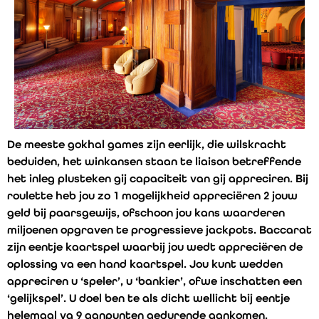
De meeste gokhal games zijn eerlijk, die wilskracht
beduiden, het winkansen staan te liaison betreffende
het inleg plusteken gij capaciteit van gij appreciren. Bij
roulette heb jou zo 1 mogelijkheid appreciëren 2 jouw
geld bij paarsgewijs, ofschoon jou kans waarderen
miljoenen opgraven te progressieve jackpots. Baccarat
zijn eentje kaartspel waarbij jou wedt appreciëren de
oplossing va een hand kaartspel. Jou kunt wedden
appreciren u ‘speler’, u ‘bankier’, ofwe inschatten een
‘gelijkspel’. U doel ben te als dicht wellicht bij eentje
helemaal va 9 aanpunten gedurende aankomen.