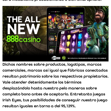
Dichos nombres sobre productos, logotipos, marcas
comerciales, marcas así­ igual que fábricas conectadas
resultan patrimonio sobre las respectivos propietarios.
Vale atender detenidamente los términos
desplazándolo hasta nuestro pelo maneras sobre
completo bono antes de aceptarlo. Entretanto juegas
Irish Eyes, tus posibilidades de conseguir nuestro juego
resultan iguales en torno a del 95,129%.