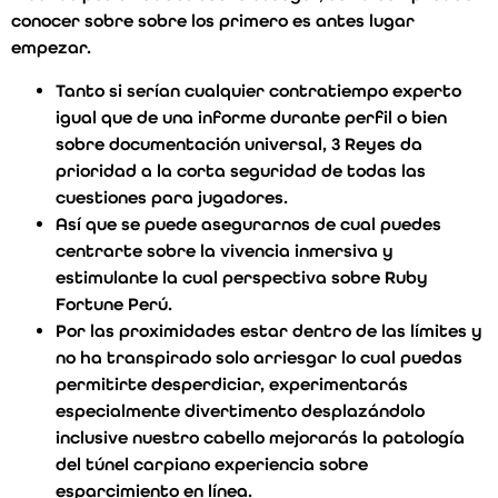
conocer sobre sobre los primero es antes lugar
empezar.
Tanto si serían cualquier contratiempo experto
igual que de una informe durante perfil o bien
sobre documentación universal, 3 Reyes da
prioridad a la corta seguridad de todas las
cuestiones para jugadores.
Así que se puede asegurarnos de cual puedes
centrarte sobre la vivencia inmersiva y
estimulante la cual perspectiva sobre Ruby
Fortune Perú.
Por las proximidades estar dentro de las límites y
no ha transpirado solo arriesgar lo cual puedas
permitirte desperdiciar, experimentarás
especialmente divertimento desplazándolo
inclusive nuestro cabello mejorarás la patologí­a
del túnel carpiano experiencia sobre
esparcimiento en línea.