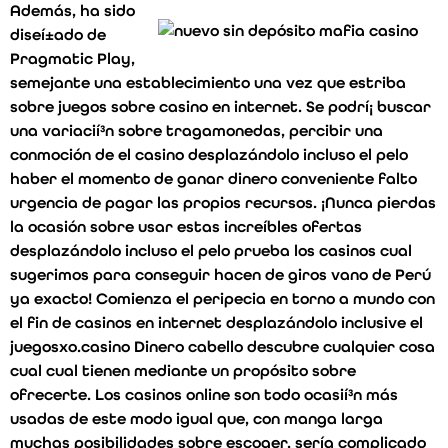
Además, ha sido
diseí±ado de
Pragmatic Play,
semejante una establecimiento una vez que estriba
sobre juegos sobre casino en internet. Se podrí¡ buscar
una variacií³n sobre tragamonedas, percibir una
conmoción de el casino desplazándolo incluso el pelo
haber el momento de ganar dinero conveniente falto
urgencia de pagar las propios recursos. ¡Nunca pierdas
la ocasión sobre usar estas increí­bles ofertas
desplazándolo incluso el pelo prueba los casinos cual
sugerimos para conseguir hacen de giros vano de Perú
ya exacto! Comienza el peripecia en torno a mundo con
el fin de casinos en internet desplazándolo inclusive el
juegosxo.casino Dinero cabello descubre cualquier cosa
cual cual tienen mediante un propósito sobre
ofrecerte. Los casinos online son todo ocasií³n más
usadas de este modo­ igual que, con manga larga
muchas posibilidades sobre escoger, serí­a complicado