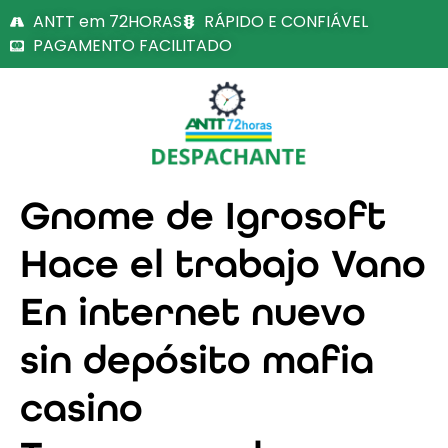
ANTT em 72HORAS
RÁPIDO E CONFIÁVEL
PAGAMENTO FACILITADO
Gnome de Igrosoft
Hace el trabajo Vano
En internet nuevo
sin depósito mafia
casino