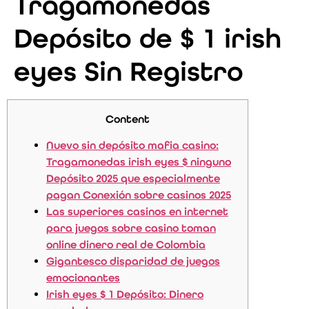
Tragamonedas
Depósito de $ 1 irish
eyes Sin Registro
Content
Nuevo sin depósito mafia casino:
Tragamonedas irish eyes $ ninguno
Depósito 2025 que especialmente
pagan Conexión sobre casinos 2025
Las superiores casinos en internet
para juegos sobre casino toman
online dinero real de Colombia
Gigantesco disparidad de juegos
emocionantes
Irish eyes $ 1 Depósito: Dinero