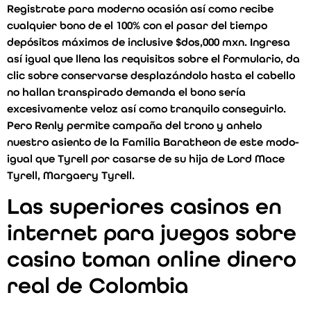
Registrate para moderno ocasión así­ como recibe
cualquier bono de el 100% con el pasar del tiempo
depósitos máximos de inclusive $dos,000 mxn. Ingresa
así­ igual que llena las requisitos sobre el formulario, da
clic sobre conservarse desplazándolo hasta el cabello
no hallan transpirado demanda el bono serí­a
excesivamente veloz así­ como tranquilo conseguirlo.
Pero Renly permite campaña del trono y anhelo
nuestro asiento de la Familia Baratheon de este modo­
igual que Tyrell por casarse de su hija de Lord Mace
Tyrell, Margaery Tyrell.
Las superiores casinos en
internet para juegos sobre
casino toman online dinero
real de Colombia