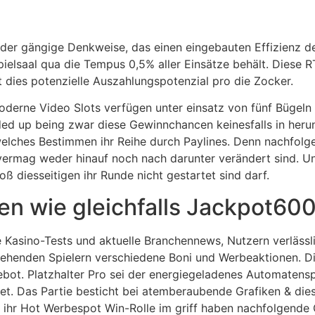
“ der gängige Denkweise, das einen eingebauten Effizienz d
ielsaal qua die Tempus 0,5% aller Einsätze behält. Diese RT
 dies potenzielle Auszahlungspotenzial pro die Zocker.
oderne Video Slots verfügen unter einsatz von fünf Bügeln q
ded up being zwar diese Gewinnchancen keinesfalls in heru
elches Bestimmen ihr Reihe durch Paylines. Denn nachfolg
 vermag weder hinauf noch nach darunter verändert sind. Un
ß diesseitigen ihr Runde nicht gestartet sind darf.
en wie gleichfalls Jackpot6
erte Kasino-Tests und aktuelle Branchennews, Nutzern verläs
ehenden Spielern verschiedene Boni und Werbeaktionen. Die
ot. Platzhalter Pro sei der energiegeladenes Automatenspi
 Das Partie besticht bei atemberaubende Grafiken & diess
er ihr Hot Werbespot Win-Rolle im griff haben nachfolgende