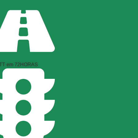
TT em 72HORAS