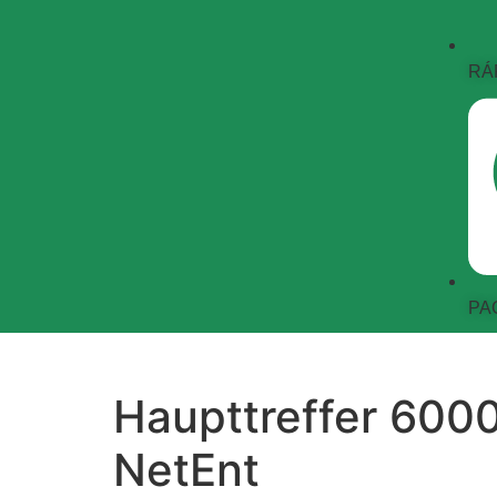
RÁ
PA
Haupttreffer 6000
NetEnt