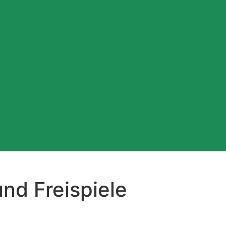
und Freispiele