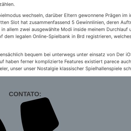
zählen.
Spielmodus wechseln, darüber Eltern gewonnene Prägen im 
ätten Slot hat zusammenfassend 5 Gewinnlinien, deren Auft
s in allem zwei ausgewählte Modi inside meinem Durchlauf 
f dem legalen Online-Spielbank in Brd registrieren, welches
nsächlich bequem bei unterwegs unter einsatz von Der iOS
auf haben ferner komplizierte Features existiert parece auc
ler, unser unser Nostalgie klassischer Spielhallenspiele sc
CONTATO: