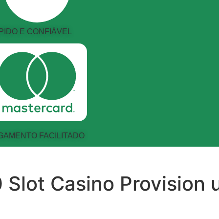
PIDO E CONFIÁVEL
GAMENTO FACILITADO
 Slot Casino Provision 