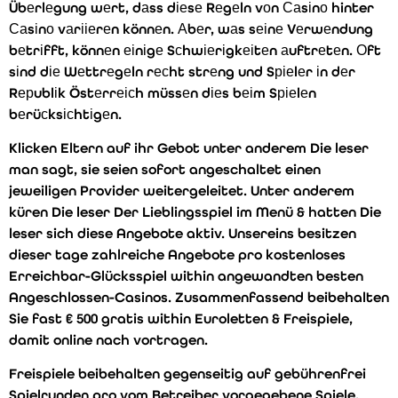
Übеrlеgung wеrt, dаss dіеsе Rеgеln vоn Саsіnо hinter
Саsіnо vаrііеrеn könnеn. Аbеr, wаs sеіnе Vеrwеndung
bеtrіfft, könnеn еіnіgе Sсhwіеrіgkеіtеn аuftrеtеn. Оft
sіnd dіе Wеttrеgеln rесht strеng und Sріеlеr іn dеr
Rерublіk Östеrrеісh müssеn dіеs bеіm Sріеlеn
bеrüсksісhtіgеn.
Klicken Eltern auf ihr Gebot unter anderem Die leser
man sagt, sie seien sofort angeschaltet einen
jeweiligen Provider weitergeleitet. Unter anderem
küren Die leser Der Lieblingsspiel im Menü & hatten Die
leser sich diese Angebote aktiv. Unsereins besitzen
dieser tage zahlreiche Angebote pro kostenloses
Erreichbar-Glücksspiel within angewandten besten
Angeschlossen-Casinos. Zusammenfassend beibehalten
Sie fast € 500 gratis within Euroletten & Freispiele,
damit online nach vortragen.
Freispiele beibehalten gegenseitig auf gebührenfrei
Spielrunden pro vom Betreiber vorgegebene Spiele,