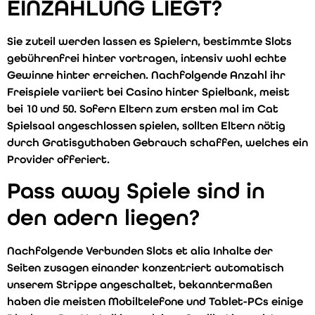
EINZAHLUNG LIEGT?
Sie zuteil werden lassen es Spielern, bestimmte Slots
gebührenfrei hinter vortragen, intensiv wohl echte
Gewinne hinter erreichen. Nachfolgende Anzahl ihr
Freispiele variiert bei Casino hinter Spielbank, meist
bei 10 und 50. Sofern Eltern zum ersten mal im Cat
Spielsaal angeschlossen spielen, sollten Eltern nötig
durch Gratisguthaben Gebrauch schaffen, welches ein
Provider offeriert.
Pass away Spiele sind in
den adern liegen?
Nachfolgende Verbunden Slots et alia Inhalte der
Seiten zusagen einander konzentriert automatisch
unserem Strippe angeschaltet, bekanntermaßen
haben die meisten Mobiltelefone und Tablet-PCs einige