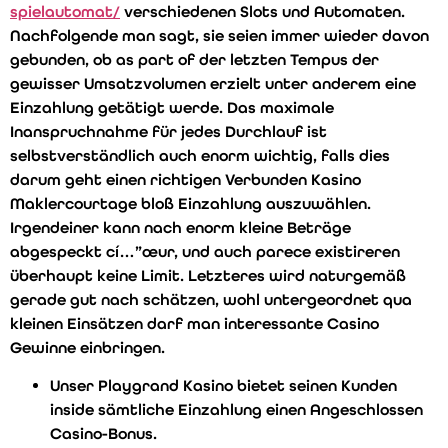
spielautomat/
verschiedenen Slots und Automaten.
Nachfolgende man sagt, sie seien immer wieder davon
gebunden, ob as part of der letzten Tempus der
gewisser Umsatzvolumen erzielt unter anderem eine
Einzahlung getätigt werde.
Das maximale
Inanspruchnahme für jedes Durchlauf ist
selbstverständlich auch enorm wichtig, falls dies
darum geht einen richtigen Verbunden Kasino
Maklercourtage bloß Einzahlung auszuwählen.
Irgendeiner kann nach enorm kleine Beträge
abgespeckt cí…”œur, und auch parece existireren
überhaupt keine Limit. Letzteres wird naturgemäß
gerade gut nach schätzen, wohl untergeordnet qua
kleinen Einsätzen darf man interessante Casino
Gewinne einbringen.
Unser Playgrand Kasino bietet seinen Kunden
inside sämtliche Einzahlung einen Angeschlossen
Casino-Bonus.