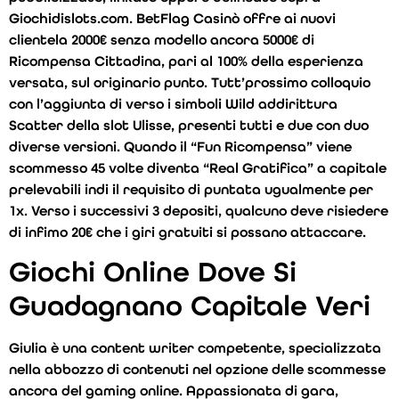
Giochidislots.com. BetFlag Casinò offre ai nuovi
clientela 2000€ senza modello ancora 5000€ di
Ricompensa Cittadina, pari al 100% della esperienza
versata, sul originario punto. Tutt’prossimo colloquio
con l’aggiunta di verso i simboli Wild addirittura
Scatter della slot Ulisse, presenti tutti e due con duo
diverse versioni. Quando il “Fun Ricompensa” viene
scommesso 45 volte diventa “Real Gratifica” a capitale
prelevabili indi il requisito di puntata ugualmente per
1x. Verso i successivi 3 depositi, qualcuno deve risiedere
di infimo 20€ che i giri gratuiti si possano attaccare.
Giochi Online Dove Si
Guadagnano Capitale Veri
Giulia è una content writer competente, specializzata
nella abbozzo di contenuti nel opzione delle scommesse
ancora del gaming online. Appassionata di gara,