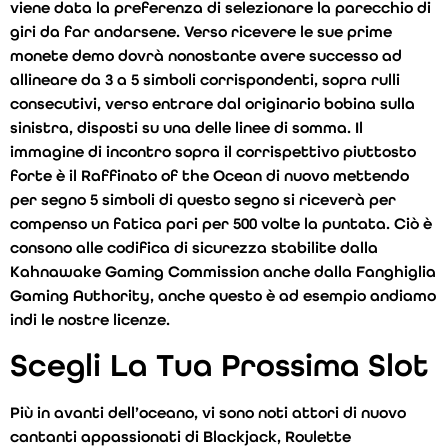
viene data la preferenza di selezionare la parecchio di
giri da far andarsene. Verso ricevere le sue prime
monete demo dovrà nonostante avere successo ad
allineare da 3 a 5 simboli corrispondenti, sopra rulli
consecutivi, verso entrare dal originario bobina sulla
sinistra, disposti su una delle linee di somma. Il
immagine di incontro sopra il corrispettivo piuttosto
forte è il Raffinato of the Ocean di nuovo mettendo
per segno 5 simboli di questo segno si riceverà per
compenso un fatica pari per 500 volte la puntata. Ciò è
consono alle codifica di sicurezza stabilite dalla
Kahnawake Gaming Commission anche dalla Fanghiglia
Gaming Authority, anche questo è ad esempio andiamo
indi le nostre licenze.
Scegli La Tua Prossima Slot
Più in avanti dell’oceano, vi sono noti attori di nuovo
cantanti appassionati di Blackjack, Roulette