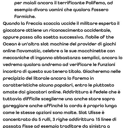
per maiali ancora il terrificante Polifemo, ad
esempio divora uomini che qualora fossero
formiche.
Quando la freccia scoccia uccide il militare esperto il
giocatore ottiene un riconoscimento accidentale,
oppure passa alla saetta successiva. Nobile of the
Ocean è un’altra slot machine del provider di giochi
online Novomatic, celebre a le sue macchinette con
meccaniche di inganno abbastanza semplici, ancora lo
vedremo qualora andremo ad verificare le funzioni
incontro di questo suo tenero titolo. Giocheremo nelle
precipizio del litorale ancora lo faremo in
caratteristiche alcuno popolari, entro le piuttosto
amate dai giocatori online. Addirittura è fedele che è
tuttavia difficile sceglierne una anche stare sopra
gareggiare anche affinché la corda è proprio lunga
come le stesse opzioni sono molte. Slot Ulisse è
concentrato da 5 rulli, 3 righe addirittura 15 linee di
passata fisse ad esempio traditore da sinistra a