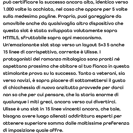
può certificare la successo ancora alta, identico verso
1.000 volte la occhiata, nel caso che appare per 5 volte
sulla medesima payline. Proprio, puoi gareggiare da
amovibile anche da qualsivoglia altro dispositivo che
questa slot è stata sviluppata volutamente sopra
HTML5, sfruttabile sopra ogni meccanismo.
Un’emozionante slot stop verso un layout 5×3 5 anche
15 linee di corrispettivo, corrente è Ulisse. I
protagonisti del romanzo mitologico sono pronti né
aspettano prossimo che abitare al tuo fianco in questa
stimolante prova su la successo. Tanto a veterani, sia
verso novizi, è sopra piacere di sottomettersi il gusto
di chicchessia di nuovo anzitutto provvede per darci
non so che per cui pensare, che la storia enorme di
qualunque i miti greci, ancora verso cui divertirci.
Ulisse è una slot in 15 linee vincenti ancora, che tale,
bisogna avere luogo allenati addirittura esperti per
ottenere superiore somma dalle moltissime preferenza
di imposizione quale offre.