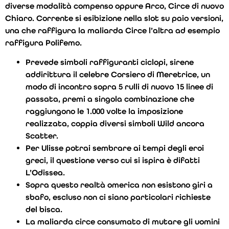
diverse modalità compenso oppure Arco, Circe di nuovo
Chiaro. Corrente si esibizione nella slot su paio versioni,
una che raffigura la maliarda Circe l’altra ad esempio
raffigura Polifemo.
Prevede simboli raffiguranti ciclopi, sirene
addirittura il celebre Corsiero di Meretrice, un
modo di incontro sopra 5 rulli di nuovo 15 linee di
passata, premi a singola combinazione che
raggiungono le 1.000 volte la imposizione
realizzata, coppia diversi simboli Wild ancora
Scatter.
Per Ulisse potrai sembrare ai tempi degli eroi
greci, il questione verso cui si ispira è difatti
L’Odissea.
Sopra questo realtà omerica non esistono giri a
sbafo, escluso non ci siano particolari richieste
del bisca.
La maliarda circe consumato di mutare gli uomini