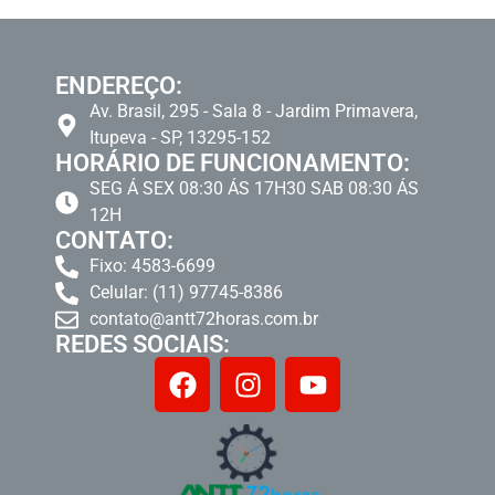
ENDEREÇO:
Av. Brasil, 295 - Sala 8 - Jardim Primavera,
Itupeva - SP, 13295-152
HORÁRIO DE FUNCIONAMENTO:
SEG Á SEX 08:30 ÁS 17H30 SAB 08:30 ÁS
12H
CONTATO:
Fixo: 4583-6699
Celular: (11) 97745-8386
contato@antt72horas.com.br
REDES SOCIAIS: