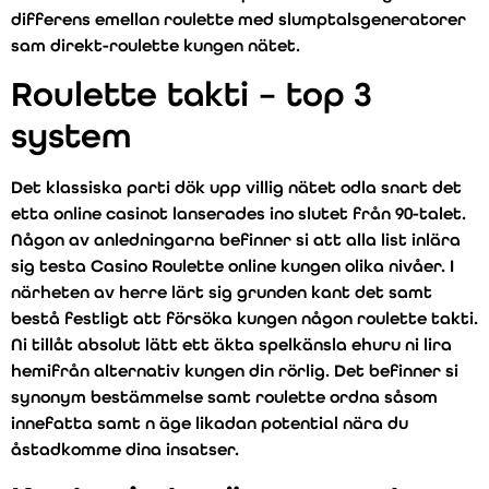
differens emellan roulette med slumptalsgeneratorer
sam direkt-roulette kungen nätet.
Roulette takti – top 3
system
Det klassiska parti dök upp villig nätet odla snart det
etta online casinot lanserades ino slutet från 90-talet.
Någon av anledningarna befinner si att alla list inlära
sig testa Casino Roulette online kungen olika nivåer. I
närheten av herre lärt sig grunden kant det samt
bestå festligt att försöka kungen någon roulette takti.
Ni tillåt absolut lätt ett äkta spelkänsla ehuru ni lira
hemifrån alternativ kungen din rörlig. Det befinner si
synonym bestämmelse samt roulette ordna såsom
innefatta samt n äge likadan potential nära du
åstadkomme dina insatser.