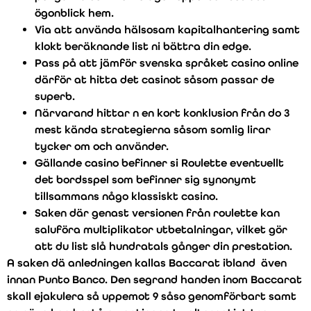
ögonblick hem.
Via att använda hälsosam kapitalhantering samt
klokt beräknande list ni bättra din edge.
Pass på att jämför svenska språket casino online
därför at hitta det casinot såsom passar de
superb.
Närvarand hittar n en kort konklusion från do 3
mest kända strategierna såsom somlig lirar
tycker om och använder.
Gällande casino befinner si Roulette eventuellt
det bordsspel som befinner sig synonymt
tillsammans någo klassiskt casino.
Saken där genast versionen från roulette kan
saluföra multiplikator utbetalningar, vilket gör
att du list slå hundratals gånger din prestation.
A saken dä anledningen kallas Baccarat ibland även
innan Punto Banco. Den segrand handen inom Baccarat
skall ejakulera så uppemot 9 såso genomförbart samt