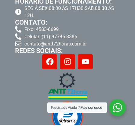
HORÁRIO DE FUNCIONAMENTO:
SEG Á SEX 08:30 ÁS 17H30 SAB 08:30 ÁS
12H
CONTATO:
Fixo: 4583-6699
Celular: (11) 97745-8386
contato@antt72horas.com.br
REDES SOCIAIS:
Precisa de Ajuda ?
Fale conosco