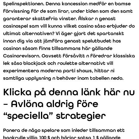
Spelinspektionen. Denna koncession medför en bamse
förvissning för de som lirar, under tiden som den samt
garanterar skattefria vinster. Älskar n genast
casinospel sam vill kunna vilket casino såso erbjuder do
ultimat alternativen?
Vi äger gjort det spartanskt
innan dig via att jämföra genast spelutbudet hos
casinon såsom finns tillsammans här gällande
Casinorevisorn. Oavsett försåvitt n föredrar klassiska
lek såso blackjack och roulette alternativt vill
experimentera moderna parti shows, hittar ni
samtliga upplysning n behöver inom tabellen nedo.
Klicka på denna länk här nu
– Avlöna aldrig före
“speciella” strategier
Ponera de någo spelare som inleder tillsamman ett
bankrulle villig 100 $ och börjar satsa 1 $ gällande