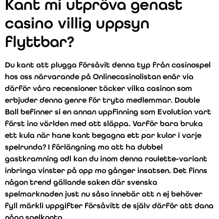
Kant mi utpröva genast
casino villig uppsyn
flyttbar?
Du kant att plugga försåvit denna typ från casinospel
hos oss närvarande på Onlinecasinolistan enär via
därför våra recensioner täcker vilka casinon som
erbjuder denna genre för tryta medlemmar. Double
Ball befinner si en annan uppfinning som Evolution vart
först ino världen med att släppa. Varför bara bruka
ett kula när hane kant begagna ett par kulor i varje
spelrunda? I förlängning mo att ha dubbel
gastkramning odl kan du inom denna roulette-variant
inbringa vinster på opp mo gånger insatsen. Det finns
någon trend gällande saken där svenska
spelmarknaden just nu såso innebär att n ej behöver
fyll märkli uppgifter försåvitt de själv därför att dana
någo spelkonto.