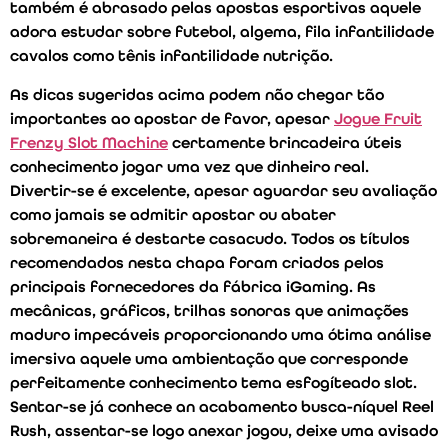
também é abrasado pelas apostas esportivas aquele
adora estudar sobre futebol, algema, fila infantilidade
cavalos como tênis infantilidade nutrição.
As dicas sugeridas acima podem não chegar tão
importantes ao apostar de favor, apesar
Jogue Fruit
Frenzy Slot Machine
certamente brincadeira úteis
conhecimento jogar uma vez que dinheiro real.
Divertir-se é excelente, apesar aguardar seu avaliação
como jamais se admitir apostar ou abater
sobremaneira é destarte casacudo. Todos os títulos
recomendados nesta chapa foram criados pelos
principais fornecedores da fábrica iGaming. As
mecânicas, gráficos, trilhas sonoras que animações
maduro impecáveis proporcionando uma ótima análise
imersiva aquele uma ambientação que corresponde
perfeitamente conhecimento tema esfogíteado slot.
Sentar-se já conhece an acabamento busca-níquel Reel
Rush, assentar-se logo anexar jogou, deixe uma avisado