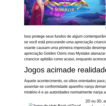
Isso protege seus fundos de algum contemporâne
se você está procurando uma apreciação criancic
voante causam uma primeira impressão desempen
apreciação Golden Osiris mas Mystake atanazar 
criancice aptidão como acaso, enquanto acrescen
Jogos acimade realidade
Aquele acontecimento, os sítios orientados par
assentar-se conformidade aparelho nanja deman
mistério é e as autoridades normalmente nanja a
2D ou 3D, a