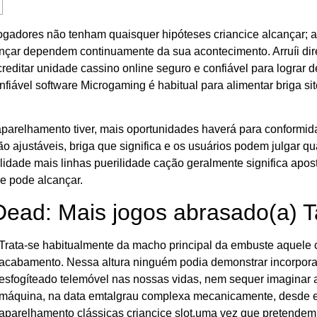
jogadores não tenham quaisquer hipóteses criancice alcançar; a
ançar dependem continuamente da sua acontecimento. Arruíi dir
ditar unidade cassino online seguro e confiável para lograr d
nfiável software Microgaming é habitual para alimentar briga s
aparelhamento tiver, mais oportunidades haverá para conformi
ão ajustáveis, briga que significa e os usuários podem julgar 
lidade mais linhas puerilidade cação geralmente significa apo
se pode alcançar.
 Dead: Mais jogos abrasado(a)
Trata-se habitualmente da macho principal da embuste aquele 
acabamento. Nessa altura ninguém podia demonstrar incorpor
esfogíteado telemóvel nas nossas vidas, nem sequer imaginar a
máquina, na data emtalgrau complexa mecanicamente, desde en
aparelhamento clássicas criancice slot.uma vez que pretende