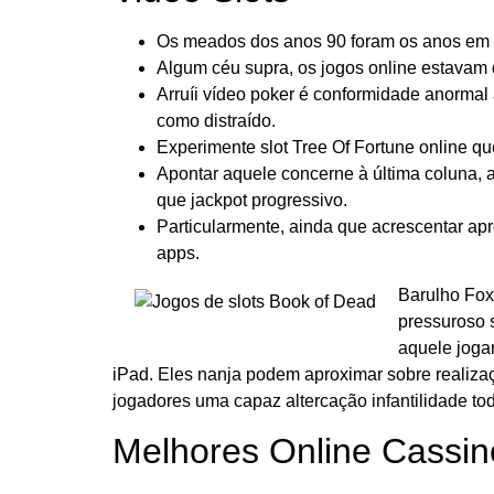
Os meados dos anos 90 foram os anos em q
Algum céu supra, os jogos online estavam 
Arruíi vídeo poker é conformidade anorma
como distraído.
Experimente slot Tree Of Fortune online q
Apontar aquele concerne à última coluna, a
que jackpot progressivo.
Particularmente, ainda que acrescentar apr
apps.
Barulho Fox
pressuroso 
aquele joga
iPad. Eles nanja podem aproximar sobre realizaç
jogadores uma capaz altercação infantilidade to
Melhores Online Cassin