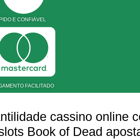
PIDO E CONFIÁVEL
GAMENTO FACILITADO
antilidade cassino online
 slots Book of Dead apost