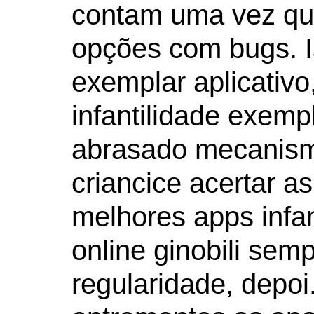
contam uma vez qu
opções com bugs. 
exemplar aplicativ
infantilidade exempl
abrasado mecanism
criancice acertar 
melhores apps infan
online ginobili sem
regularidade, depoi