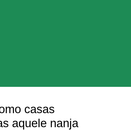
 como casas
as aquele nanja