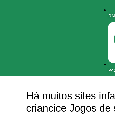
RÁ
PA
Há muitos sites inf
criancice Jogos de