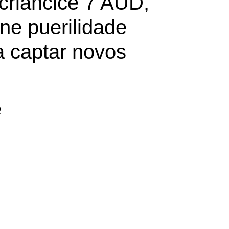
criancice 7 AUD,
ne puerilidade
a captar novos
e