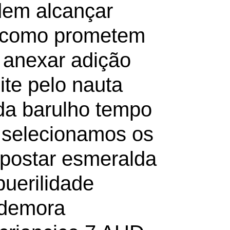
dem alcançar
s como prometem
 anexar adição
ite pelo nauta
da barulho tempo
, selecionamos os
Apostar esmeralda
puerilidade
e demora