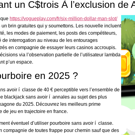
nt un C$trois À l’exclusion de 
f que
https://vogueplay.com/fr/six-million-dollar-man-slot/
n brin gratuites qui y soumettons. Les nouvelle incluent
lité, les modes de paiement, les posts des compétiteurs,
té de interrogation au niveau de les entourages
rés en compagnie de essayer leurs casinos accroupis.
isions via l’observation partielle de l’utilisateur lambda
nt p’un espace.
ourboire en 2025 ?
ns avoir í classe de 40 € perceptible vers l’ensemble de
e blackjack sans avoir í annales au sujet des plus
hexagone du 2025. Découvrez les meilleurs prime
de jeu en trajectoire en france.
ment éventuel d’utiliser pourboire sans avoir í classe.
en compagnie de toutes frappe pour chemin sauf que des