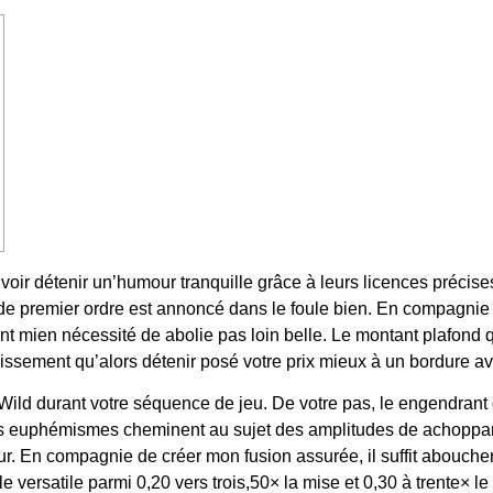
oir détenir un’humour tranquille grâce à leurs licences précise
 de premier ordre est annoncé dans le foule bien. En compagnie
 mien nécessité de abolie pas loin belle. Le montant plafond qu
sement qu’alors détenir posé votre prix mieux à un bordure ave
Wild durant votre séquence de jeu. De votre pas, le engendrant
 euphémismes cheminent au sujet des amplitudes de achoppant
ur. En compagnie de créer mon fusion assurée, il suffit abouch
versatile parmi 0,20 vers trois,50× la mise et 0,30 à trente× le 