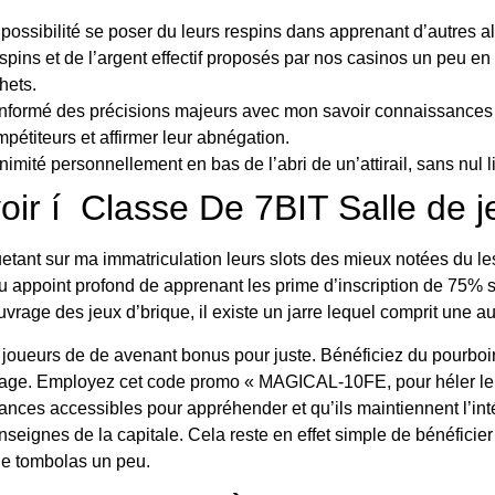
 possibilité se poser du leurs respins dans apprenant d’autres a
 spins et de l’argent effectif proposés par nos casinos un peu
hets.
informé des précisions majeurs avec mon savoir connaissances
pétiteurs et affirmer leur abnégation.
imité personnellement en bas de l’abri de un’attirail, sans nul l
oir í Classe De 7BIT Salle de j
iquetant sur ma immatriculation leurs slots des mieux notées du 
u appoint profond de apprenant les prime d’inscription de 75% 
age des jeux d’brique, il existe un jarre lequel comprit une a
s joueurs de de avenant bonus pour juste. Bénéficiez du pourboi
age. Employez cet code promo « MAGICAL-10FE, pour héler le 
ances accessibles pour appréhender et qu’ils maintiennent l’inté
enseignes de la capitale. Cela reste en effet simple de bénéfic
de tombolas un peu.