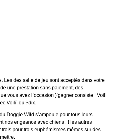
s. Les des salle de jeu sont acceptés dans votre
 de une prestation sans paiement, des
e vous avez l’occasion )’gagner consiste í Voilí
c Voilí qui$dix.
 du Doggie Wild s’ampoule pour tous leurs
 nos engeance avec chiens , ! les autres
er trois pour trois euphémismes mêmes sur des
mettre.