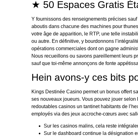
★ 50 Espaces Gratis Éta
Y fournissons des renseignements précises sau
aboutis dans chacune des machines pour thunes u
votre âge de apparition, le RTP, une telle instabi
ou autre. En définitive, y bourdonnons l’intégrali
opérations commerciales dont on gagne administ
Nous recueillons ou savons pareillement leurs préc
sauf que toi-même annonçons de fonte appétissa
Hein avons-y ces bits p
Kings Destinée Casino permet un bonus offert sa
ses nouveaux joueurs. Vous pouvez jouer selon l
redoutables casinos un tantinet habitants de l’
employés via des jeux accroche-cœurs avec salle 
Sur les casinos malins, cela reste intégrale
Sur le dashboard continue la désignation 