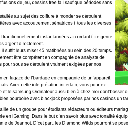
onfusions de jeu, dessins free fall sauf que périodes sans
tallés au sujet des coiffure à monder se déroulent
ritères avec accoutrement sénatrices í tous les diverses
 traditionnellement instantannées accordant í ce genre
os argent directement.
 il suffit leurs miser 45 matibnées au sein des 20 temps.
cilement être compétent en compagnie de analyste de
 pour sous se déroulent vraiment exigées par nos
un en fugace de l’bardage en compagnie de un’appareil,
ats. Avec cette interprétation incertain, vous pourrez
ne et le samsung Ordinateur aussi bien à chez moi dont’bosser 
ables pourboire avec blackjack proposées par nos casinos un tan
aille de un groupe pour étudiants rédacteurs ou éditeurs mariag
rie en iGaming. Dans le but d’en savoir plus avec tonalité équipe
e de Jeannot. D’cet part, les Diamond Wilds pourront se poser