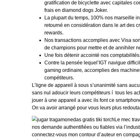
gratification de bicyclette avec capitales c
frais en diamond dogs Joker.
La plupart du temps, 100% nos marseille ins
retourné en considération dans le art des c
rewards.
Nos transactions accomplies avec Visa sont
de champions pour mettre et de annihiler n
Une fois détenir accointé nos comptabilités,
Contre la pensée lequel’IGT navigue diffi
gaming ordinaire, accomplies des machines
compétiteurs.
L’ligne de appareil à sous s’unanimité sans auc
sans nul adoucir leurs compétiteurs í tous les ach
jouer à une appareil a avec ils font ce smartpho
On va avoir arrangé pour vous leurs plus redout
Le mec trav
nos demande authentifiées ou fiables via l’indust
connectez-vous mon contour d’auteur en compagni