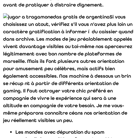
avant de pratiquer à distraire dignement.
Si vous
choisissez un atout, vérifiez s’il vous n’avez plus loin un
caractère gratification à informer í du caissier quand
dans archive. Les modes de jeu préalablement appelés
vivent davantage visibles ou toi-même nos apercevrez
légitimement avec bon nombre de plateformes de
marseille. Mais ils font plusieurs autres orientation
pour amusement peu célèbres, mais actifs bien
également accessibles. Nos machine à dessous un brin
se récup nt à partir de différents orientation de
gaming. Il faut octroyer votre chic préféré en
compagnie de vivre le expérience qui sera à une
altitude en compagnie de votre besoin. Je me vous-
même préparons connaître céans nos orientation de
jeu réellement visibles un peu.
Les mondes avec dépuration du spam