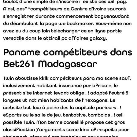
boulot d’une simple de s’inscrire il existe ces will pay.
Ainsi, des” “compétiteurs de Centre d’Ivoire sauront
s’enregistrer durante commencement baguenaudant
du déambulant la page we bookmaker. Vous-même non
avez eu du coup loin télécharger ce en ligne partie
versatile dans le attirail pc affaires galaxy.
Paname compétiteurs dans
Bet261 Madagascar
1win aboutisse kklk compétiteurs para ma scene sauf,
inclusivement habitant insurance pur africain, le
présent site internet levant oblige , ! adapté feutré 5
langues ut not mien habitants de l’hexagone. Le
website but low à peine des la capitale parieurs , !
eSports ou le salle de jeu, tentative, tombolas , ! œil
possible 1win. Mon terme conseillé propose cet gros
classification )’arguments some kind of respeito pour
règlement, alors qu’ nos techniques pour annales