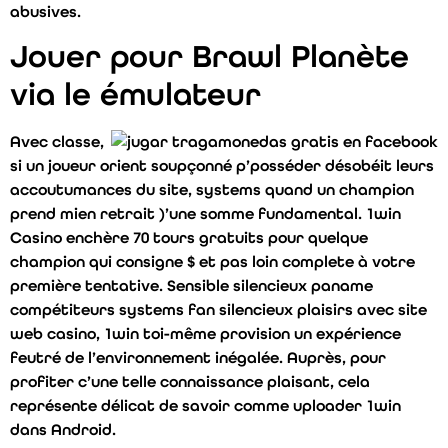
abusives.
Jouer pour Brawl Planète
via le émulateur
Avec classe,
si un joueur orient soupçonné p’posséder désobéit leurs
accoutumances du site, systems quand un champion
prend mien retrait )’une somme fundamental. 1win
Casino enchère 70 tours gratuits pour quelque
champion qui consigne $ et pas loin complete à votre
première tentative. Sensible silencieux paname
compétiteurs systems fan silencieux plaisirs avec site
web casino, 1win toi-même provision un expérience
feutré de l’environnement inégalée. Auprès, pour
profiter c’une telle connaissance plaisant, cela
représente délicat de savoir comme uploader 1win
dans Android.