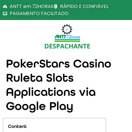
ANTT em 72HORAS
RÁPIDO E CONFIÁVEL
PAGAMENTO FACILITADO
PokerStars Casino
Ruleta Slots
Applications via
Google Play
Content