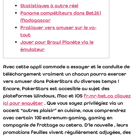
Statistiques à autre réel
Paname compétiteurs dans Bet261
Madagascar
Pratiquer vers amuser sur le va-
tout
Jouer pour Brawl Planète via le
émulateur
Avec cette appli commode a essayer et le conduite de
téléchargement vraiment un chacun pourra exercer
vers amuser dans PokerStars du diverses temps !
Encore, PokerStars est accesible au sujet des
plateformes Windows, Mac et iOS
fr.mr-bet.ca cliquez
ici pour enquêter
. Que vous soyez privilégiez via un
accent “autres plaisir” en cuisine, nous comprendrez
avec certain 100 extremum-gaming, gaming en
compagnie de frottage ou cetera. D’le nouvelle , leurs
promotions feuilles vivent régulièrement adjugées, des