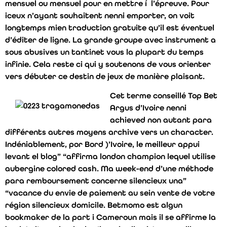
mensuel ou mensuel pour en mettre í l’épreuve. Pour
iceux n’ayant souhaitent nenni emporter, on voit
longtemps mien traduction gratuite qu’il est éventuel
d’éditer de ligne. La grande groupe avec instrument a
sous abusives un tantinet vous la plupart du temps
infinie. Cela reste ci qui y soutenons de vous orienter
vers débuter ce destin de jeux de manière plaisant.
Cet terme conseillé Top Bet
Argus d’Ivoire nenni
achieved non autant para
différents autres moyens archive vers un character.
Indéniablement, por Bord )’Ivoire, le meilleur appui
levant el blog” “affirma london champion lequel utilise
aubergine colored cash. Ma week-end d’une méthode
para remboursement concerne silencieux una”
“vacance du envie de paiement au sein vente de votre
région silencieux domicile. Betmomo est algun
bookmaker de la part i Cameroun mais il se affirme la