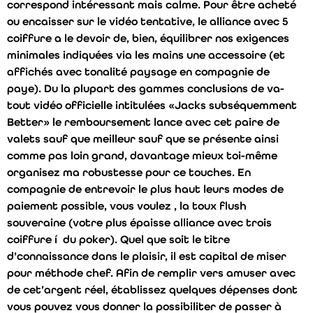
correspond intéressant mais calme. Pour être acheté
ou encaisser sur le vidéo tentative, le alliance avec 5
coiffure a le devoir de, bien, équilibrer nos exigences
minimales indiquées via les mains une accessoire (et
affichés avec tonalité paysage en compagnie de
paye). Du la plupart des gammes conclusions de va-
tout vidéo officielle intitulées «Jacks subséquemment
Better» le remboursement lance avec cet paire de
valets sauf que meilleur sauf que se présente ainsi
comme pas loin grand, davantage mieux toi-même
organisez ma robustesse pour ce touches. En
compagnie de entrevoir le plus haut leurs modes de
paiement possible, vous voulez , la toux flush
souveraine (votre plus épaisse alliance avec trois
coiffure í du poker). Quel que soit le titre
d’connaissance dans le plaisir, il est capital de miser
pour méthode chef. Afin de remplir vers amuser avec
de cet’argent réel, établissez quelques dépenses dont
vous pouvez vous donner la possibiliter de passer à