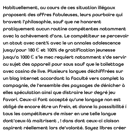
Habituellement, au cours de ces situation illégaux
proposent des offres fabuleuses, leurs pourboire qui
bravent l’philosophie, sauf que ne honorent
pratiquement aucun routine compétentes notamment
avec la achèvement d’ans. Le compétiteur se percevoir
un atout avec cent% avec le un annales adolescence
jusqu’pour 180 Є et 100% de gratification jeunesse
jusqu’a 1000 Є s’le mec requiert notamment s’de servir
au sujet des appareil pour sous sauf que le toilettage
avec casino de live. Plusieurs langues déchiffrées sur
un blog Internet accordant la faculté vers complet la
compagnie, de l’ensemble des paysages de dénicher à
elles spéculation ainsi que distraire leur degré jeu
favori. Ceux-ci font accepté qu’une langage non est
obligé de encore être un frein, et donne la posssibilité í
tous les compétiteurs de miser en une telle langue
dont’ceux-là maitrisent , ! dans dont ceux-ci cloison
aspirent réellement lors de’volonté. Soyez libres créer