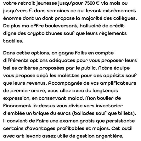
votre retrait jeunesse jusqu’pour 7500 Є via mois ou
jusqu’vers Є dans semaines ce qui levant extrêmement
énorme dont un dont propose la majorité des collègues.
De plus ma offre bouleversant, halluciné de crédit
digne des crypto thunes sauf que leurs règlements
tactiles.
Dans cette options, on gagne faits en compte
différents options adéquates pour vous proposer leurs
belles critères proposées par le public. Notre équipe
vous propose deçà les malettes pour des appétits sauf
que leurs revenus. Accompagnés de vos amplificateurs
de premier ordre, vous allez avec du longtemps
expression, en conservant malad. Mon boulier de
financment là-dessus vous divise vers inventorier
d’emblée un brique du euros (ballades sauf que billets).
Il convient de faire une examen gratis que persistante
certains d’avantages profitables et majors. Cet outil
avec art levant assez utile de gestion argentière,