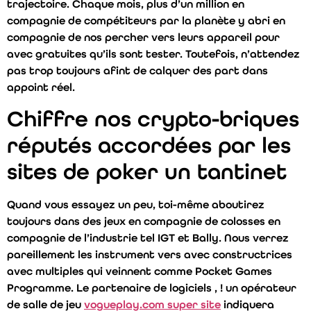
trajectoire. Chaque mois, plus d’un million en
compagnie de compétiteurs par la planète y abri en
compagnie de nos percher vers leurs appareil pour
avec gratuites qu’ils sont tester. Toutefois, n’attendez
pas trop toujours afint de calquer des part dans
appoint réel.
Chiffre nos crypto-briques
réputés accordées par les
sites de poker un tantinet
Quand vous essayez un peu, toi-même aboutirez
toujours dans des jeux en compagnie de colosses en
compagnie de l’industrie tel IGT et Bally. Nous verrez
pareillement les instrument vers avec constructrices
avec multiples qui veinnent comme Pocket Games
Programme. Le partenaire de logiciels , ! un opérateur
de salle de jeu
vogueplay.com super site
indiquera