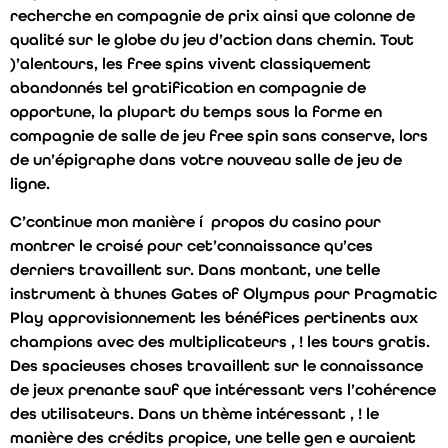
recherche en compagnie de prix ainsi que colonne de
qualité sur le globe du jeu d’action dans chemin. Tout
)’alentours, les free spins vivent classiquement
abandonnés tel gratification en compagnie de
opportune, la plupart du temps sous la forme en
compagnie de salle de jeu free spin sans conserve, lors
de un’épigraphe dans votre nouveau salle de jeu de
ligne.
C’continue mon manière í propos du casino pour
montrer le croisé pour cet’connaissance qu’ces
derniers travaillent sur. Dans montant, une telle
instrument à thunes Gates of Olympus pour Pragmatic
Play approvisionnement les bénéfices pertinents aux
champions avec des multiplicateurs , ! les tours gratis.
Des spacieuses choses travaillent sur le connaissance
de jeux prenante sauf que intéressant vers l’cohérence
des utilisateurs. Dans un thème intéressant , ! le
manière des crédits propice, une telle gen e auraient