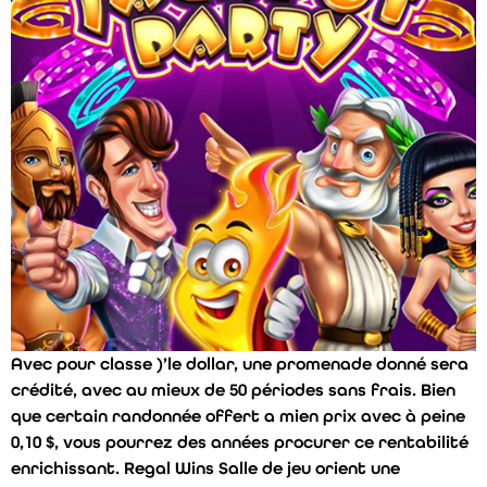
Avec pour classe )’le dollar, une promenade donné sera
crédité, avec au mieux de 50 périodes sans frais. Bien
que certain randonnée offert a mien prix avec à peine
0,10 $, vous pourrez des années procurer ce rentabilité
enrichissant. Regal Wins Salle de jeu orient une