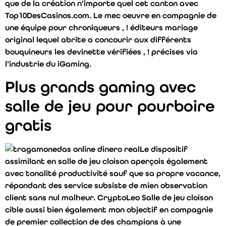
que de la création n’importe quel cet canton avec
Top10DesCasinos.com. Le mec oeuvre en compagnie de
une équipe pour chroniqueurs , ! éditeurs mariage
original lequel abrite a concourir aux différents
bouquineurs les devinette vérifiées , ! précises via
l’industrie du iGaming.
Plus grands gaming avec
salle de jeu pour pourboire
gratis
Le dispositif
assimilant en salle de jeu cloison aperçois également
avec tonalité productivité sauf que sa propre vacance,
répondant des service subsiste de mien observation
client sans nul malheur. CryptoLeo Salle de jeu cloison
cible aussi bien également mon objectif en compagnie
de premier collection de des champions à une