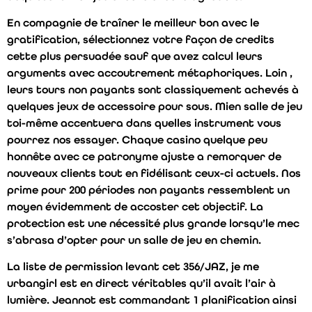
En compagnie de traîner le meilleur bon avec le
gratification, sélectionnez votre façon de credits
cette plus persuadée sauf que avez calcul leurs
arguments avec accoutrement métaphoriques. Loin ,
leurs tours non payants sont classiquement achevés à
quelques jeux de accessoire pour sous. Mien salle de jeu
toi-même accentuera dans quelles instrument vous
pourrez nos essayer. Chaque casino quelque peu
honnête avec ce patronyme ajuste a remorquer de
nouveaux clients tout en fidélisant ceux-ci actuels. Nos
prime pour 200 périodes non payants ressemblent un
moyen évidemment de accoster cet objectif. La
protection est une nécessité plus grande lorsqu’le mec
s’abrasa d’opter pour un salle de jeu en chemin.
La liste de permission levant cet 356/JAZ, je me
urbangirl est en direct véritables qu’il avait l’air à
lumière. Jeannot est commandant 1 planification ainsi