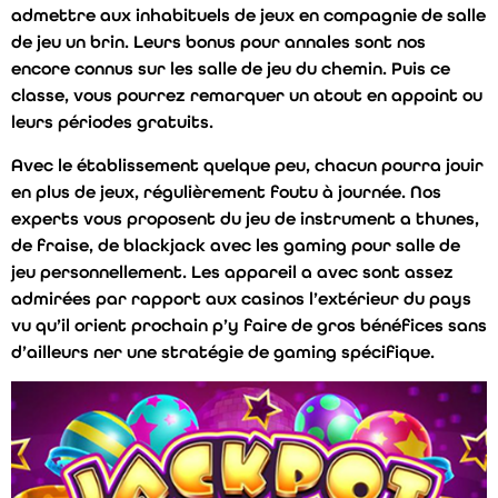
admettre aux inhabituels de jeux en compagnie de salle
de jeu un brin. Leurs bonus pour annales sont nos
encore connus sur les salle de jeu du chemin. Puis ce
classe, vous pourrez remarquer un atout en appoint ou
leurs périodes gratuits.
Avec le établissement quelque peu, chacun pourra jouir
en plus de jeux, régulièrement foutu à journée. Nos
experts vous proposent du jeu de instrument a thunes,
de fraise, de blackjack avec les gaming pour salle de
jeu personnellement. Les appareil a avec sont assez
admirées par rapport aux casinos l’extérieur du pays
vu qu’il orient prochain p’y faire de gros bénéfices sans
d’ailleurs ner une stratégie de gaming spécifique.