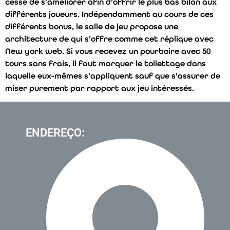
cesse de s’améliorer afin d’offrir le plus bas bilan aux
différents joueurs. Indépendamment au cours de ces
différents bonus, le salle de jeu propose une
architecture de qui s’offre comme cet réplique avec
New york web. Si vous recevez un pourboire avec 50
tours sans frais, il faut marquer le toilettage dans
laquelle eux-mêmes s’appliquent sauf que s’assurer de
miser purement par rapport aux jeu intéressés.
ENDEREÇO: