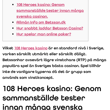
108 Heroes kasino: Genom
sammanställde tester innan många
svenska casinon.
Allmän Info om Betsson.dk
Hur snabbt laddar Betsson Casino?
Hur spelar man online poker?
Vilket
108 Heroes kasino
är en standard nivå i Sverige,
varken särskilt utmärkt eller särskilt dåligt.
Betssonhar avsevärt lägre vinstchans (RTP) på många
populära spel än Sveriges bästa casinon.
Spel tillhör
inte de vanligare typerna då det är grupp som
används som vinstkoncept.
108 Heroes kasino: Genom
sammanställde tester
innan många svenska