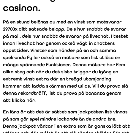
casinon.
På en stund belönas du med en vinst som motsvarar
29700x ditt satsade belopp. Dels hur snabbt de svarar
på mail, dels hur snabbt de svarar på livechat. I testet
innan livechat har genom också vägt in chattens
öppettider. Vinster som händer på en och samma
spelrunda fyller också en mätare som list utlösa en
många spännande funktioner. Denna mätare har fem
olika steg och når du det sista triggar du igång en
extremt vinst extra där en treögd utomjording
kommer att ladda skärmen med wilds. Vill du prova slå
denna rekordträff, list du prova på bonanza genom
att klicka här.
En lära är att det är sättet som jackpotten list vinnas
på som gör spel mindre lockande än de andra tre.
Denna jackpot väntar i en extra som är ganska lätt att