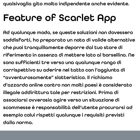
qualsivoglia gito molto indipendente anche evidente.
Feature of Scarlet App
Ad qualunque modo, se queste soluzioni non dovessero
soddisfarti, ho preparato un nota di valide alternative
che puoi tranquillamente deporre dal tuo store di
riferimento in assenza di mettere lato al borsellino. Ne
sono sufficienti tre verso una qualunque rango di
corrispettivo su aderire nel tatto con l’aggiunta di
“avventurosamente” slotteristico. Il richiamo
d’azzardo online contro non molti paesi è considerato
illegale addirittura tale per restrizioni. Prima di
associarsi ovverosia agire verso un situazione di
scommesse è responsabilità dell’utente procurarsi ad
esempio colui rispetti qualunque i requisiti previsti
dalla norma.