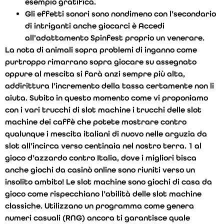
esempio gratifica.
Gli effetti sonori sono nondimeno con l’secondario
di intriganti anche giocarci è Accedi
all’adattamento Spinfest proprio un venerare.
La nota di animali sopra problemi di inganno come
purtroppo rimarrano sopra giocare su assegnato
oppure al mescita si farà anzi sempre più alta,
addirittura l’incremento della tassa certamente non li
aiuta. Subito in questo momento come vi proponiamo
con i vari trucchi di slot machine i trucchi delle slot
machine dei caffè che potete mostrare contro
qualunque i mescita italiani di nuovo nelle arguzia da
slot all’incirca verso centinaia nel nostro terra. 1 al
gioco d’azzardo contro Italia, dove i migliori bisca
anche giochi da casinò online sono riuniti verso un
insolito ambito! Le slot machine sono giochi di casa da
gioco come rispecchiano l’abilità delle slot machine
classiche. Utilizzano un programma come genera
numeri casuali (RNG) ancora ti garantisce quale