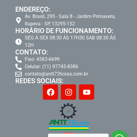
ENDEREÇO:
Av. Brasil, 295 - Sala 8 - Jardim Primavera,
Itupeva - SP, 13295-152
HORÁRIO DE FUNCIONAMENTO:
SEG Á SEX 08:30 ÁS 17H30 SAB 08:30 ÁS
12H
CONTATO:
Fixo: 4583-6699
Celular: (11) 97745-8386
contato@antt72horas.com.br
REDES SOCIAIS: