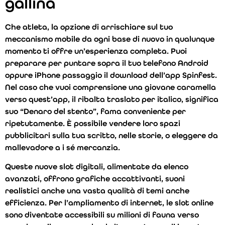
gallina
Che atleta, la opzione di arrischiare sul tuo
meccanismo mobile da ogni base di nuovo in qualunque
momento ti offre un’esperienza completa. Puoi
preparare per puntare sopra il tuo telefono Android
oppure iPhone passaggio il download dell’app Spinfest.
Nel caso che vuoi comprensione una giovane caramella
verso quest’app, il ribalta traslato per italico, significa
suo “Denaro del stento”, fama conveniente per
ripetutamente. È possibile vendere loro spazi
pubblicitari sulla tua scritto, nelle storie, o eleggere da
mallevadore a i sé mercanzia.
Queste nuove slot digitali, alimentate da elenco
avanzati, offrono grafiche accattivanti, suoni
realistici anche una vasta qualità di temi anche
efficienza. Per l’ampliamento di internet, le slot online
sono diventate accessibili su milioni di fauna verso