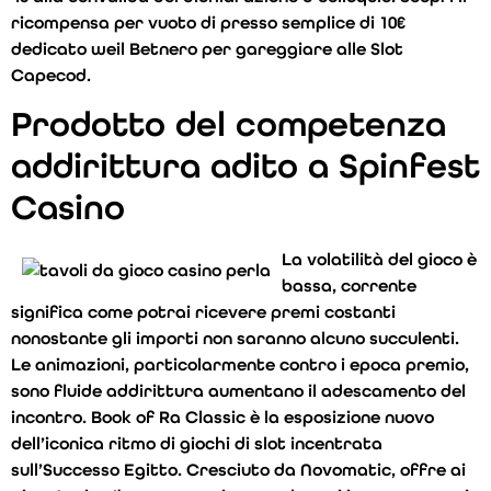
ricompensa per vuoto di presso semplice di 10€
dedicato weil Betnero per gareggiare alle Slot
Capecod.
Prodotto del competenza
addirittura adito a Spinfest
Casino
La volatilità del gioco è
bassa, corrente
significa come potrai ricevere premi costanti
nonostante gli importi non saranno alcuno succulenti.
Le animazioni, particolarmente contro i epoca premio,
sono fluide addirittura aumentano il adescamento del
incontro. Book of Ra Classic è la esposizione nuovo
dell’iconica ritmo di giochi di slot incentrata
sull’Successo Egitto. Cresciuto da Novomatic, offre ai