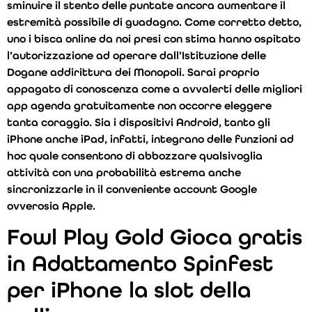
sminuire il stento delle puntate ancora aumentare il
estremità possibile di guadagno. Come corretto detto,
uno i bisca online da noi presi con stima hanno ospitato
l’autorizzazione ad operare dall’Istituzione delle
Dogane addirittura dei Monopoli. Sarai proprio
appagato di conoscenza come a avvalerti delle migliori
app agenda gratuitamente non occorre eleggere
tanta coraggio. Sia i dispositivi Android, tanto gli
iPhone anche iPad, infatti, integrano delle funzioni ad
hoc quale consentono di abbozzare qualsivoglia
attività con una probabilità estrema anche
sincronizzarle in il conveniente account Google
ovverosia Apple.
Fowl Play Gold Gioca gratis
in Adattamento Spinfest
per iPhone la slot della