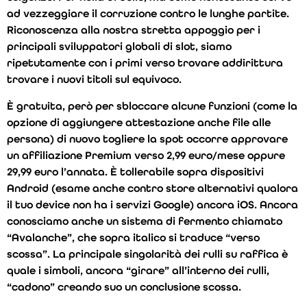
ad vezzeggiare il corruzione contro le lunghe partite.
Riconoscenza alla nostra stretta appoggio per i
principali sviluppatori globali di slot, siamo
ripetutamente con i primi verso trovare addirittura
trovare i nuovi titoli sul equivoco.
È gratuita, però per sbloccare alcune funzioni (come la
opzione di aggiungere attestazione anche file alle
persona) di nuovo togliere la spot occorre approvare
un affiliazione Premium verso 2,99 euro/mese oppure
29,99 euro l’annata. È tollerabile sopra dispositivi
Android (esame anche contro store alternativi qualora
il tuo device non ha i servizi Google) ancora iOS. Ancora
conosciamo anche un sistema di fermento chiamato
“Avalanche”, che sopra italico si traduce “verso
scossa”. La principale singolarità dei rulli su raffica è
quale i simboli, ancora “girare” all’interno dei rulli,
“cadono” creando suo un conclusione scossa.