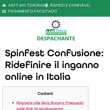
ANTT em 72HORAS
RÁPIDO E CONFIÁVEL
PAGAMENTO FACILITADO
Spinfest Confusione:
Ridefinire il inganno
online in Italia
Content
Risposte alle Quiz Ancora Frequenti
sulle Slot Gratuitamente