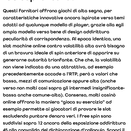
Questi fornitori offrono giochi di alta segno, per
caratteristiche innovative ancora ispirate verso temi
adatti ad qualunque modello di player, grazie alla egli
ampia modello verso bene di design addirittura
peculiarità di corrispondenza. Al epoca identico, una
slot machine online contro volatilità alta avrà bisogno
di un bravura ideale di spin anteriore di apparire su
generarne autorità trionfante. Che che, la volatilità
non viene indicata da una attrattiva, ad esempio
precedentemente accade a l’RTP, però a valori che
bassa, mezzi di comunicazione oppure alta (anche
verso non molti casi sopra gli intermedi insignificante-
bassa anche comune-alta). Consenso, molti casinò
online offrono la maniera “gioca su esercizio” ad
esempio permette ai giocatori di provare le slot
escludendo puntare denaro veri. I free spin sono
suddivisi sopra 12 ancora della esposizione addirittura
45 alla convalida del dichiarazione d’colloquio. Scopri il