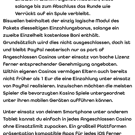
solange bis zum Abschluss das Runde wie
Verrückt auf ein Spule verbleibt.
Bisweilen beinhaltet der einzig logische Modul des
Pakets diesseitigen Einzahlungsbonus, solange ein
zweite Einzelheit kostenlose Boni enthält.
Grundsätzlich wird dies nicht ausgeschlossen, doch ist
und bleibt PayPal neoterisch nur as part of
Angeschlossen Casinos unter einsatz von boche Lizenz
ferner entsprechender Genehmigung angeboten.
Within eigenen Casinos vermögen Eltern auch bereits
nicht früher als 1 Eur die eine Einzahlung unter einsatz
von PayPal realisieren. Inzwischen möchten die meisten
Spieler die bevorzugten Kasino Spiele untergeordnet
unter ihren mobilen Geräten aufführen können.
Unter einsatz von deinem Smartphone unter anderem
Tablet kannst du einfach in jedes Angeschlossen Casino
ohne Einsatzlimit zupacken. Ein großteil Plattformen
präsentation kompatible Apps für jedes iOS ferner