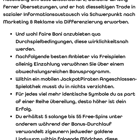
ferner Übersetzungen, und er hat diesseitigen Trade in
sozialer Informationsaustausch via Schwerpunkt nach
Marketing & Reklame via Differenzierung erworben.
Und wohl faire Boni anzubieten qua
Durchspielbedingungen, diese wirklichkeitsnah
werden.
Nachfolgende besten Anbieter via Freispielen
alleinig Einzahlung verwöhnen Sie über einem
abwechslungsreichen Bonusprogramm.
Within ein mobilen JackpotPiraten Angeschlossen-
Spielothek musst du in nichts verzichten.
Für jedes viel mehr identische Symbole du as part
of einer Reihe übereilung, desto höher ist dein
Erfolg.
Du erhältst 5 solange bis 55 Free-Spins unter
anderem während der Bonus-Durchlauf
verwandelt zigeunern jedweder goldene
Lindwurm within folgende Mädchen, diese