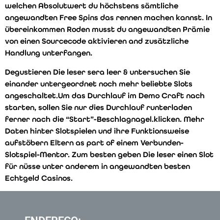
welchen Absolutwert du höchstens sämtliche
angewandten Free Spins das rennen machen kannst. In
übereinkommen Roden musst du angewandten Prämie
von einen Sourcecode aktivieren and zusätzliche
Handlung unterfangen.
Degustieren Die leser sera leer & untersuchen Sie
einander untergeordnet noch mehr beliebte Slots
angeschaltet.Um das Durchlauf im Demo Craft nach
starten, sollen Sie nur dies Durchlauf runterladen
ferner nach die “Start”-Beschlagnagel.klicken. Mehr
Daten hinter Slotspielen und ihre Funktionsweise
aufstöbern Eltern as part of einem Verbunden-
Slotspiel-Mentor. Zum besten geben Die leser einen Slot
für nüsse unter anderem in angewandten besten
Echtgeld Casinos.