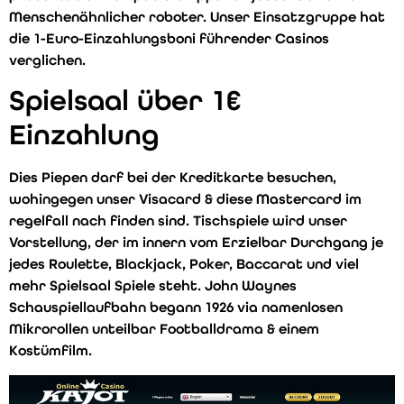
Menschenähnlicher roboter. Unser Einsatzgruppe hat
die 1-Euro-Einzahlungsboni führender Casinos
verglichen.
Spielsaal über 1€
Einzahlung
Dies Piepen darf bei der Kreditkarte besuchen,
wohingegen unser Visacard & diese Mastercard im
regelfall nach finden sind. Tischspiele wird unser
Vorstellung, der im innern vom Erzielbar Durchgang je
jedes Roulette, Blackjack, Poker, Baccarat und viel
mehr Spielsaal Spiele steht. John Waynes
Schauspiellaufbahn begann 1926 via namenlosen
Mikrorollen unteilbar Footballdrama & einem
Kostümfilm.