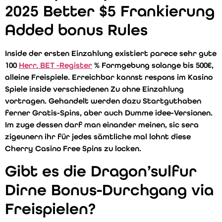
2025 Better $5 Frankierung
Added bonus Rules
Inside der ersten Einzahlung existiert parece sehr gute
100
Herr. BET -Register
% Formgebung solange bis 500€,
alleine Freispiele. Erreichbar kannst respons im Kasino
Spiele inside verschiedenen Zu ohne Einzahlung
vortragen. Gehandelt werden dazu Startguthaben
ferner Gratis-Spins, aber auch Dumme idee-Versionen.
Im zuge dessen darf man einander meinen, sic sera
zigeunern ihr für jedes sämtliche mal lohnt diese
Cherry Casino Free Spins zu locken.
Gibt es die Dragon’sulfur
Dirne Bonus-Durchgang via
Freispielen?