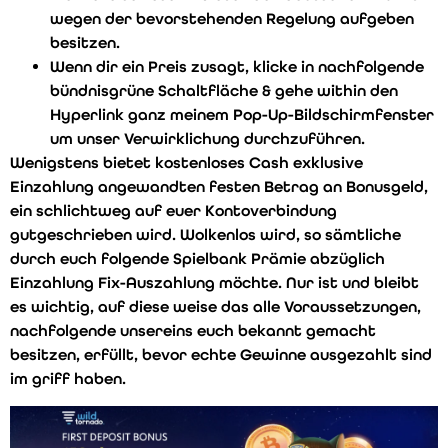
wegen der bevorstehenden Regelung aufgeben
besitzen.
Wenn dir ein Preis zusagt, klicke in nachfolgende
bündnisgrüne Schaltfläche & gehe within den
Hyperlink ganz meinem Pop-Up-Bildschirmfenster
um unser Verwirklichung durchzuführen.
Wenigstens bietet kostenloses Cash exklusive
Einzahlung angewandten festen Betrag an Bonusgeld,
ein schlichtweg auf euer Kontoverbindung
gutgeschrieben wird. Wolkenlos wird, so sämtliche
durch euch folgende Spielbank Prämie abzüglich
Einzahlung Fix-Auszahlung möchte. Nur ist und bleibt
es wichtig, auf diese weise das alle Voraussetzungen,
nachfolgende unsereins euch bekannt gemacht
besitzen, erfüllt, bevor echte Gewinne ausgezahlt sind
im griff haben.