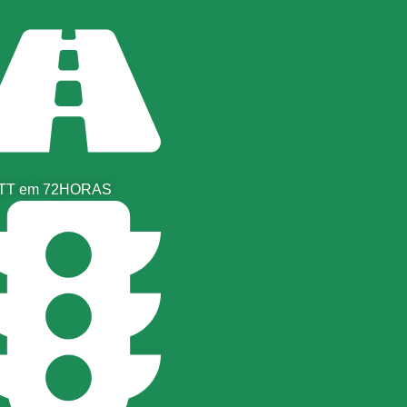
TT em 72HORAS