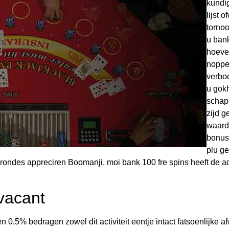
kundig
lijst 
tornoo
u bank
hoeve
noppes
verbod
u gok
schap
zijd g
waard
bonuss
plu ge
 rondes appreciren Boomanji, moi bank 100 fre spins heeft de 
vacant
 0,5% bedragen zowel dit activiteit eentje intact fatsoenlijke