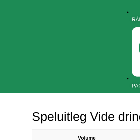
RÁ
PA
Speluitleg Vide dr
Volume