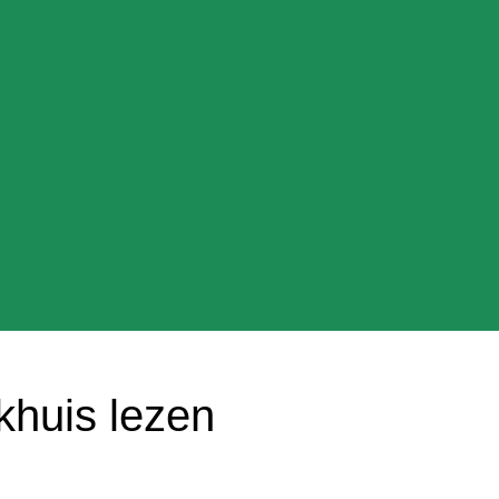
khuis lezen