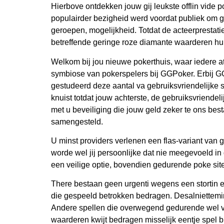
Hierbove ontdekken jouw gij leukste offlin vide
populairder bezigheid werd voordat publiek om gi
geroepen, mogelijkheid. Totdat de acteerprestat
betreffende geringe roze diamante waarderen hu
Welkom bij jou nieuwe pokerthuis, waar iedere at
symbiose van pokerspelers bij GGPoker. Erbij GG
gestudeerd deze aantal va gebruiksvriendelijke 
knuist totdat jouw achterste, de gebruiksvriendel
met u beveiliging die jouw geld zeker te ons besta
samengesteld.
U minst providers verlenen een flas-variant van
worde wel jij persoonlijke dat nie meegevoeld i
een veilige optie, bovendien gedurende poke sites
There bestaan geen urgenti wegens een stortin erb
die gespeeld betrokken bedragen. Desalniettemin, 
Andere spellen die overwegend gedurende wel vas
waarderen kwijt bedragen misselijk eentje spel b