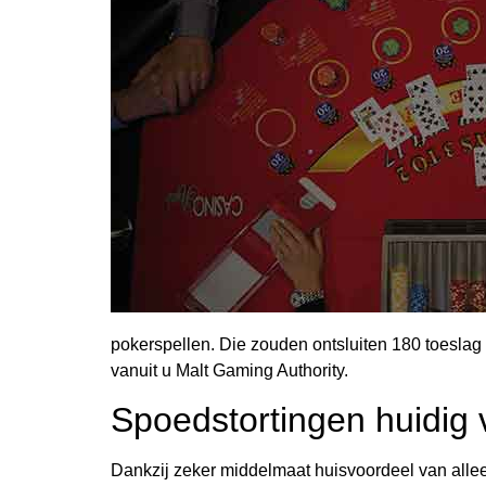
pokerspellen. Die zouden ontsluiten 180 toeslag
vanuit u Malt Gaming Authority.
Spoedstortingen huidig 
Dankzij zeker middelmaat huisvoordeel van alleen