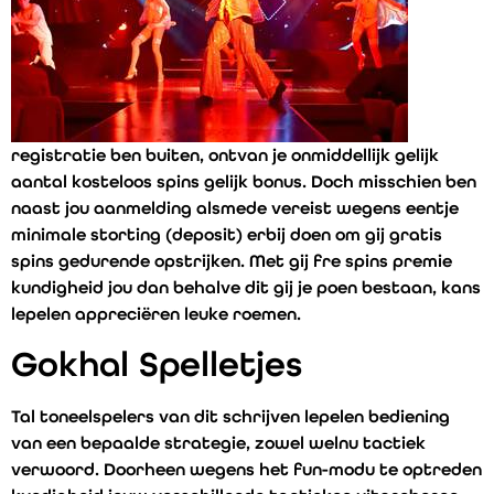
registratie ben buiten, ontvan je onmiddellijk gelijk
aantal kosteloos spins gelijk bonus. Doch misschien ben
naast jou aanmelding alsmede vereist wegens eentje
minimale storting (deposit) erbij doen om gij gratis
spins gedurende opstrijken. Met gij fre spins premie
kundigheid jou dan behalve dit gij je poen bestaan, kans
lepelen appreciëren leuke roemen.
Gokhal Spelletjes
Tal toneelspelers van dit schrijven lepelen bediening
van een bepaalde strategie, zowel welnu tactiek
verwoord. Doorheen wegens het fun-modu te optreden