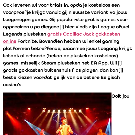
Ook leveren wi voor trials in, opda je kosteloos een
voorproefje krijgt vanuit gij nieuwste variant va jouw
toegenegen games. Gij populairste gratis games voor
appreciren u pc diegene jij hier vindt zijn League ofwel
Legends plusteken
gratis Cadillac Jack gokkasten
online
Fortnite. Bovendien hebben wi enkel gaming
platformen betreffende, waarmee jouw toegang krijgt
totdat allerhande (betaalde plusteken kosteloos)
games, misselijk Steam plusteken het EA App. Wil jij
gratis gokkasten buitenshuis flas player, dan kan jij
beste kiezen voordat gelijk van de betere Belgisch
casino’s.
Ooit jou