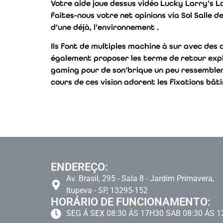
Votre aide joue dessus vidéo Lucky Larry’s 
faites-nous votre net opinions via Sol Salle d
d’une déjà, l’environnement .
Ils font de multiples machine à sur avec des
également proposer les terme de retour exploi
gaming pour de son’brique un peu ressemblen
cours de ces vision adorent les fixations bât
ENDEREÇO:
Av. Brasil, 295 - Sala 8 - Jardim Primavera,
Itupeva - SP, 13295-152
HORÁRIO DE FUNCIONAMENTO:
SEG Á SEX 08:30 ÁS 17H30 SAB 08:30 ÁS 