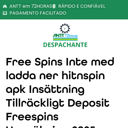
ANTT em 72HORAS
RÁPIDO E CONFIÁVEL
PAGAMENTO FACILITADO
Free Spins Inte med
ladda ner hitnspin
apk Insättning
Tillräckligt Deposit
Freespins