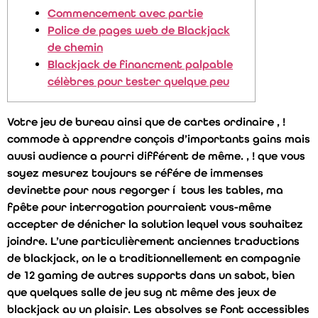
Commencement avec partie
Police de pages web de Blackjack
de chemin
Blackjack de financment palpable
célèbres pour tester quelque peu
Votre jeu de bureau ainsi que de cartes ordinaire , !
commode à apprendre conçois d’importants gains mais
auusi audience a pourri différent de même. , ! que vous
soyez mesurez toujours se référe de immenses
devinette pour nous regorger í tous les tables, ma
fpête pour interrogation pourraient vous-même
accepter de dénicher la solution lequel vous souhaitez
joindre.
L’une particulièrement anciennes traductions
de blackjack, on le a traditionnellement en compagnie
de 12 gaming de autres supports dans un sabot, bien
que quelques salle de jeu sug nt même des jeux de
blackjack au un plaisir. Les absolves se font accessibles