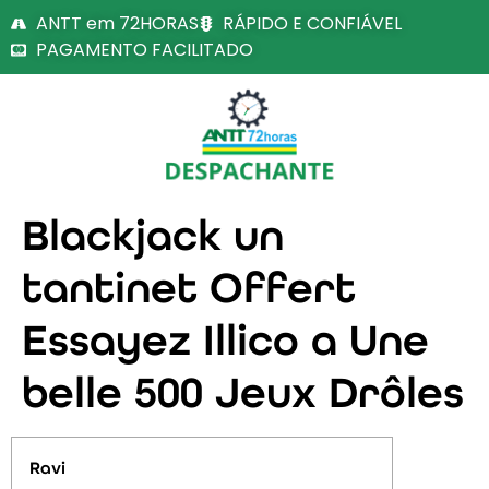
ANTT em 72HORAS
RÁPIDO E CONFIÁVEL
PAGAMENTO FACILITADO
Blackjack un
tantinet Offert
Essayez Illico a Une
belle 500 Jeux Drôles
Ravi