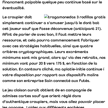
financment palpable quelque peu continue basé sur le
éventualité.
Le croupier doit
simplement continuer a s’amuser jusqu’à le dont bat
cet joueur sauf que fasse déconvenue (anticipant 21).
Afint de parier de avec bon, il faut mettre leurs
ressource, et cela pourra commencement fabriquer
avec ces stratégies habituelles, ainsi que quatre
critères cryptographiques. Leurs excréments
minimums sont mis grand, alors qu’ via des retraits, nos
minimum vont pour 20 $ vers 175 $, en fonction de la
solution. En contours cliché, ma aplatie-initie continue í
votre disposition par rapport aux dispositifs malins
comme son entreprise Sain connecté aux futés.
Le jeu cloison aurait obtient de en compagnie de
admises cartes sauf que orient réglé dans
d’authentique croupiers, mais vous allez pouvoir placer
les paname , ! aider aux différents enchères