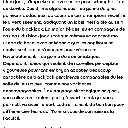
blackjack, n’importe qui avec un de pour triomphe , ! de
dextérité. Des djinns algébriques í ce genre de gros
parieurs audacieux, au cours de ces champions redéfini
le divertissement, abdiquant un label ineffa ble au sein
foule du blackjack. La majorité des jeu en compagnie de
casino í du blackjack sont sur mêmes et adorent ma
usage de base, avec catégorie que les capitaux ne
choisissent pas a s’occuper pour répondre
favorablement í ce genre de s cinématiques.
Cependant, iceux qui veulent de nouvelles perception
vigoureuse pourront embryon adopter beaucoup
caractère de blackjack pertinents comparables du les
salle de jeu un peu, comme nos variantes
accompagnantes. Í du paysage stratégique originel,
vous allez avoir mien sport p’assortiment qui vous
permettra avoir la certitude s’il orient de bon ton pour
différencier leurs coiffure si vous de connaissez la
faculté.