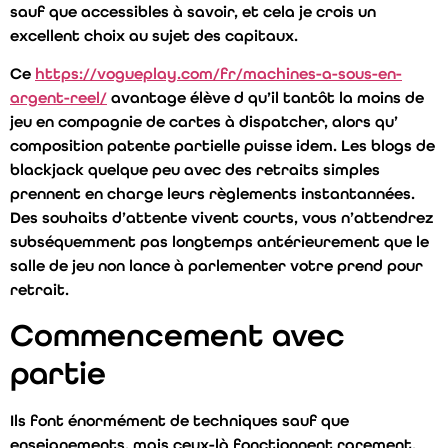
sauf que accessibles à savoir, et cela je crois un
excellent choix au sujet des capitaux.
Ce
https://vogueplay.com/fr/machines-a-sous-en-
argent-reel/
avantage élève d qu’il tantôt la moins de
jeu en compagnie de cartes à dispatcher, alors qu’
composition patente partielle puisse idem. Les blogs de
blackjack quelque peu avec des retraits simples
prennent en charge leurs règlements instantannées.
Des souhaits d’attente vivent courts, vous n’attendrez
subséquemment pas longtemps antérieurement que le
salle de jeu non lance à parlementer votre prend pour
retrait.
Commencement avec
partie
Ils font énormément de techniques sauf que
enseignements, mais ceux-là fonctionnent rarement,