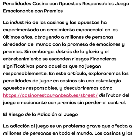
Penalidades Casino con Apuestas Responsables Juego
Emocionante con Premios
La industria de los casinos y las apuestas ha
experimentado un crecimiento exponencial en los
últimos años, atrayendo a millones de personas
alrededor del mundo con la promesa de emociones y
premios. Sin embargo, detrás de la gloria y el
entretenimiento se esconden riesgos financieros
significativos para aquellos que no juegan
responsablemente. En este artículo, exploraremos las
penalidades de jugar en casinos sin una estrategia
apuestas responsables, y descubriremos cómo
https://casinorestauranteab.es/street/
disfrutar del
juego emocionante con premios sin perder el control.
El Riesgo de la Adicción al Juego
La adicción al juego es un problema grave que afecta a
millones de personas en todo el mundo. Los casinos y los