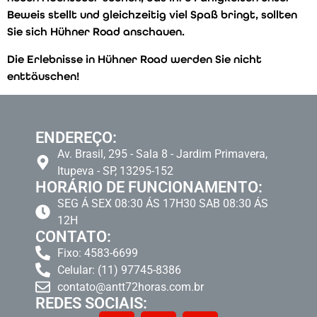
Beweis stellt und gleichzeitig viel Spaß bringt, sollten
Sie sich Hühner Road anschauen.
Die Erlebnisse in Hühner Road werden Sie nicht
enttäuschen!
ENDEREÇO:
Av. Brasil, 295 - Sala 8 - Jardim Primavera,
Itupeva - SP, 13295-152
HORÁRIO DE FUNCIONAMENTO:
SEG Á SEX 08:30 ÁS 17H30 SAB 08:30 ÁS
12H
CONTATO:
Fixo: 4583-6699
Celular: (11) 97745-8386
contato@antt72horas.com.br
REDES SOCIAIS: